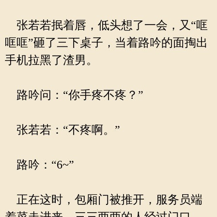
张若若抿着唇，低头想了一会，又“哐
哐哐”砸了三下桌子，当着路吟的面掏出
手机拉黑了渣男。
路吟问：“你手疼不疼？”
张若若：“不疼啊。”
路吟：“6~”
正在这时，包厢门被推开，服务员端