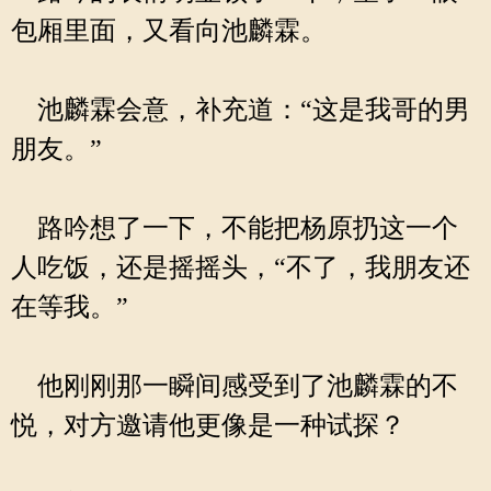
包厢里面，又看向池麟霖。
池麟霖会意，补充道：“这是我哥的男
朋友。”
路吟想了一下，不能把杨原扔这一个
人吃饭，还是摇摇头，“不了，我朋友还
在等我。”
他刚刚那一瞬间感受到了池麟霖的不
悦，对方邀请他更像是一种试探？