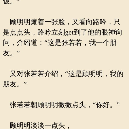
饭。”
顾明明瘫着一张脸，又看向路吟，只
是点点头，路吟立刻get到了他的眼神询
问，介绍道：“这是张若若，我一个朋
友。”
又对张若若介绍，“这是顾明明，我的
朋友。”
张若若朝顾明明微微点头，“你好。”
顾明明淡淡一点头，