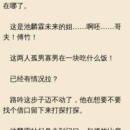
在哪了。
这是池麟霖未来的姐……啊呸……哥
夫！傅竹！
这两人孤男寡男在一块吃什么饭！
已经有情况拉？
路吟这步子迈不动了，他在想要不要
找个借口留下来打探打探。