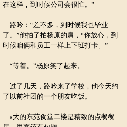
在这样，到时候公司会很忙。”
路吟：“差不多，到时候我也毕业
了。”他拍了拍杨原的肩，“你放心，到
时候咱俩和员工一样上下班打卡。”
“等着。”杨原笑了起来。
过了几天，路吟来了学校，他今天约
了以前社团的一个朋友吃饭。
a大的东苑食堂二楼是精致的点餐餐