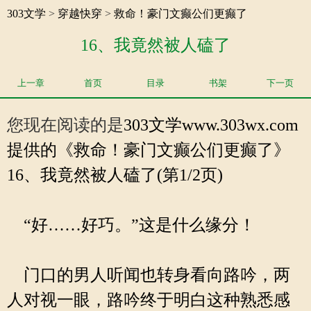
303文学
>
穿越快穿
>
救命！豪门文癫公们更癫了
16、我竟然被人磕了
上一章
首页
目录
书架
下一页
您现在阅读的是
303文学
www.303wx.com
提供的《救命！豪门文癫公们更癫了》
16、我竟然被人磕了(第1/2页)
“好……好巧。”这是什么缘分！
门口的男人听闻也转身看向路吟，两
人对视一眼，路吟终于明白这种熟悉感