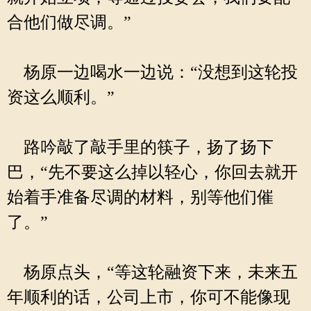
合他们做尽调。”
杨原一边喝水一边说：“没想到这轮投
资这么顺利。”
路吟敲了敲手里的筷子，扬了扬下
巴，“先不要这么掉以轻心，你回去就开
始着手准备尽调的材料，别等他们催
了。”
杨原点头，“等这轮融资下来，未来五
年顺利的话，公司上市，你可不能像现