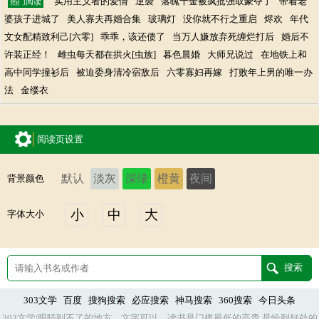
实用主义者的爱情
逆袭
落魄千金被疯批强取豪夺了
带着老
热门阅读
婆孩子进城了
美人寡夫再婚合集
玻璃灯
没你就不行之重启
烬欢
年代
文女配精致利己[六零]
乖乖，该还债了
当万人嫌放弃死缠烂打后
婚后不
许装正经！
雌虫每天都在拱火[虫族]
暮色晨婚
大师兄说过
在地铁上和
高中同学撞衫后
被迫委身清冷宿敌后
六零寡妇再嫁
打败年上男的唯一办
法
金缕衣
阅读页设置
默认
淡灰
深绿
橙黄
夜间
背景颜色
小
中
大
字体大小
303文学
百度
搜狗搜索
必应搜索
神马搜索
360搜索
今日头条
303文学|眼睛到不了的地方，文字可以。读书是门槛最低的高贵,是恰到好处的