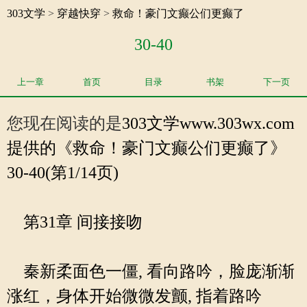
303文学
>
穿越快穿
>
救命！豪门文癫公们更癫了
30-40
上一章
首页
目录
书架
下一页
您现在阅读的是
303文学
www.303wx.com
提供的《救命！豪门文癫公们更癫了》
30-40(第1/14页)
第31章 间接接吻
秦新柔面色一僵, 看向路吟，脸庞渐渐
涨红，身体开始微微发颤, 指着路吟