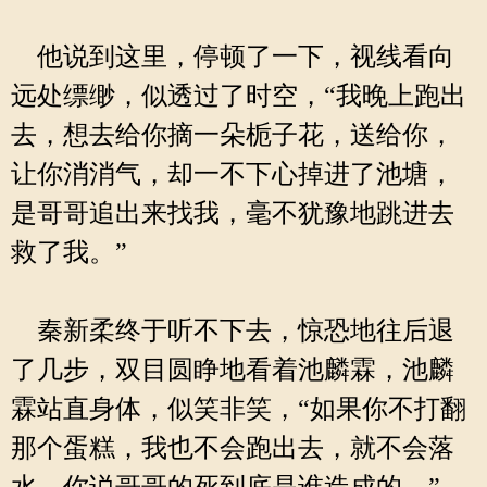
他说到这里，停顿了一下，视线看向
远处缥缈，似透过了时空，“我晚上跑出
去，想去给你摘一朵栀子花，送给你，
让你消消气，却一不下心掉进了池塘，
是哥哥追出来找我，毫不犹豫地跳进去
救了我。”
秦新柔终于听不下去，惊恐地往后退
了几步，双目圆睁地看着池麟霖，池麟
霖站直身体，似笑非笑，“如果你不打翻
那个蛋糕，我也不会跑出去，就不会落