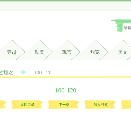
穿越
耽美
现言
甜宠
美文
姓埋名
100-120
100-120
返回目录
下一章
加入书签