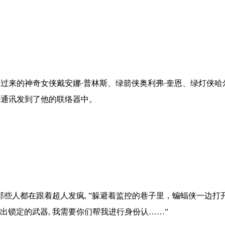
来的神奇女侠戴安娜·普林斯、绿箭侠奥利弗·奎恩、绿灯侠哈尔·
密通讯发到了他的联络器中。
些人都在跟着超人发疯, ”躲避着监控的巷子里，蝙蝠侠一边打
拿出锁定的武器, 我需要你们帮我进行身份认……”