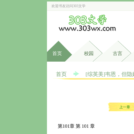
欢迎书友访问
303文学
首页
校园
古言
首页
[综英美]韦恩，但隐
上一章
第101章 第 101 章