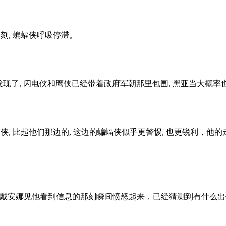
, 蝙蝠侠呼吸停滞。
现了, 闪电侠和鹰侠已经带着政府军朝那里包围, 黑亚当大概率
, 比起他们那边的, 这边的蝙蝠侠似乎更警惕, 也更锐利，他
的戴安娜见他看到信息的那刻瞬间愤怒起来，已经猜测到有什么出