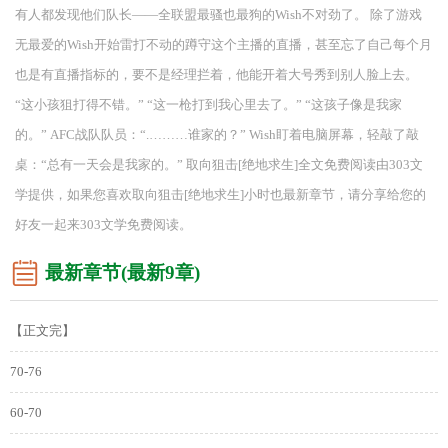
有人都发现他们队长——全联盟最骚也最狗的Wish不对劲了。 除了游戏
无最爱的Wish开始雷打不动的蹲守这个主播的直播，甚至忘了自己每个月
也是有直播指标的，要不是经理拦着，他能开着大号秀到别人脸上去。
“这小孩狙打得不错。” “这一枪打到我心里去了。” “这孩子像是我家
的。” AFC战队队员：“.………谁家的？” Wish盯着电脑屏幕，轻敲了敲
桌：“总有一天会是我家的。” 取向狙击[绝地求生]全文免费阅读由303文
学提供，如果您喜欢取向狙击[绝地求生]小时也最新章节，请分享给您的
好友一起来303文学免费阅读。
最新章节(最新9章)
【正文完】
70-76
60-70