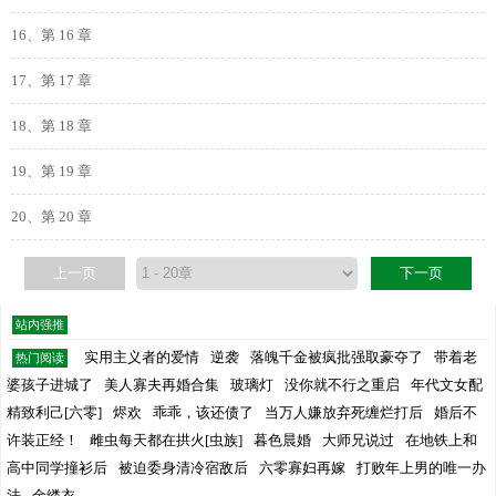
16、第 16 章
17、第 17 章
18、第 18 章
19、第 19 章
20、第 20 章
上一页
下一页
站内强推
实用主义者的爱情
逆袭
落魄千金被疯批强取豪夺了
带着老
热门阅读
婆孩子进城了
美人寡夫再婚合集
玻璃灯
没你就不行之重启
年代文女配
精致利己[六零]
烬欢
乖乖，该还债了
当万人嫌放弃死缠烂打后
婚后不
许装正经！
雌虫每天都在拱火[虫族]
暮色晨婚
大师兄说过
在地铁上和
高中同学撞衫后
被迫委身清冷宿敌后
六零寡妇再嫁
打败年上男的唯一办