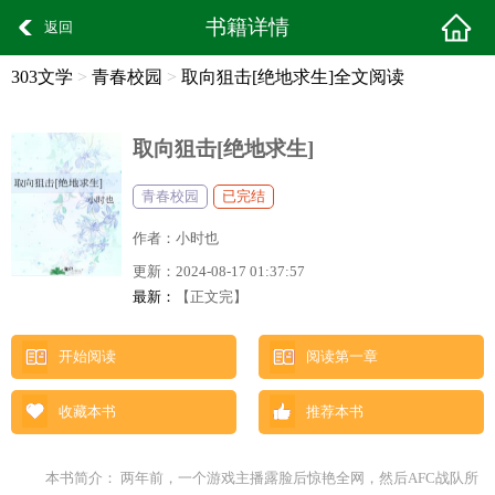
书籍详情
返回
303文学
>
青春校园
>
取向狙击[绝地求生]全文阅读
取向狙击[绝地求生]
青春校园
已完结
作者：
小时也
更新：
2024-08-17 01:37:57
最新：
【正文完】
开始阅读
阅读第一章
收藏本书
推荐本书
本书简介： 两年前，一个游戏主播露脸后惊艳全网，然后AFC战队所