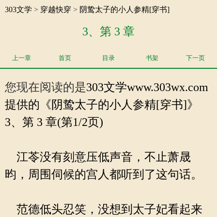
303文学
>
穿越快穿
>
阴鸷太子的小人参精[穿书]
3、第 3 章
上一章
首页
目录
书架
下一页
您现在阅读的是
303文学
www.303wx.com
提供的《阴鸷太子的小人参精[穿书]》
3、第 3 章(第1/2页)
江苓没有刻意压低声音，不止萧晟
昀，周围伺候的宫人都听到了这句话。
范德低头忍笑，没想到太子妃看起来