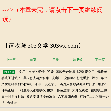
-->>（本章未完，请点击下一页继续阅
读）
【请收藏 303文学 303wx.com】
上一章
首页
目录
加书签
下一页
实用主义者的爱情
逆袭
落魄千金被疯批强取豪夺了
带着老
热门阅读
婆孩子进城了
美人寡夫再婚合集
玻璃灯
没你就不行之重启
烬欢
年代
文女配精致利己[六零]
乖乖，该还债了
当万人嫌放弃死缠烂打后
婚后不
许装正经！
雌虫每天都在拱火[虫族]
暮色晨婚
大师兄说过
在地铁上和
高中同学撞衫后
被迫委身清冷宿敌后
六零寡妇再嫁
打败年上男的唯一办
法
金缕衣