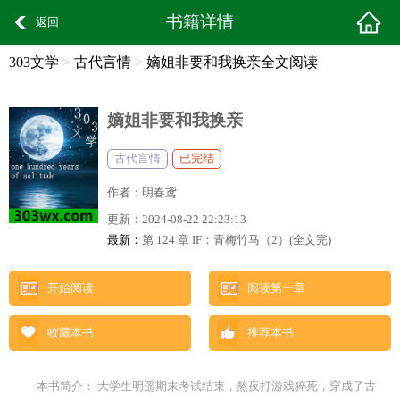
书籍详情
返回
303文学
>
古代言情
>
嫡姐非要和我换亲全文阅读
嫡姐非要和我换亲
古代言情
已完结
作者：
明春鸢
更新：
2024-08-22 22:23:13
最新：
第 124 章 IF：青梅竹马（2）(全文完)
开始阅读
阅读第一章
收藏本书
推荐本书
本书简介： 大学生明遥期末考试结束，熬夜打游戏猝死，穿成了古