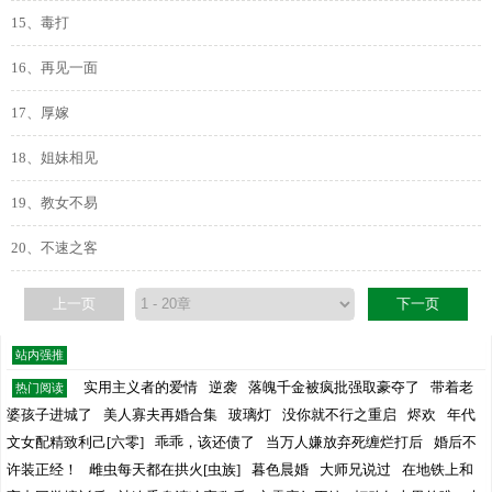
15、毒打
16、再见一面
17、厚嫁
18、姐妹相见
19、教女不易
20、不速之客
上一页
下一页
站内强推
实用主义者的爱情
逆袭
落魄千金被疯批强取豪夺了
带着老
热门阅读
婆孩子进城了
美人寡夫再婚合集
玻璃灯
没你就不行之重启
烬欢
年代
文女配精致利己[六零]
乖乖，该还债了
当万人嫌放弃死缠烂打后
婚后不
许装正经！
雌虫每天都在拱火[虫族]
暮色晨婚
大师兄说过
在地铁上和