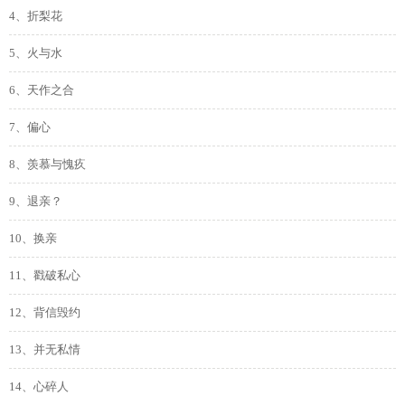
4、折梨花
5、火与水
6、天作之合
7、偏心
8、羡慕与愧疚
9、退亲？
10、换亲
11、戳破私心
12、背信毁约
13、并无私情
14、心碎人