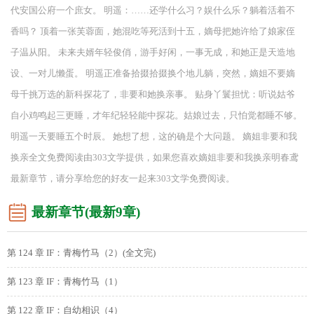
代安国公府一个庶女。 明遥：……还学什么习？娱什么乐？躺着活着不
香吗？ 顶着一张芙蓉面，她混吃等死活到十五，嫡母把她许给了娘家侄
子温从阳。 未来夫婿年轻俊俏，游手好闲，一事无成，和她正是天造地
设、一对儿懒蛋。 明遥正准备拾掇拾掇换个地儿躺，突然，嫡姐不要嫡
母千挑万选的新科探花了，非要和她换亲事。 贴身丫鬟担忧：听说姑爷
自小鸡鸣起三更睡，才年纪轻轻能中探花。姑娘过去，只怕觉都睡不够。
明遥一天要睡五个时辰。 她想了想，这的确是个大问题。 嫡姐非要和我
换亲全文免费阅读由303文学提供，如果您喜欢嫡姐非要和我换亲明春鸢
最新章节，请分享给您的好友一起来303文学免费阅读。
最新章节(最新9章)
第 124 章 IF：青梅竹马（2）(全文完)
第 123 章 IF：青梅竹马（1）
第 122 章 IF：自幼相识（4）