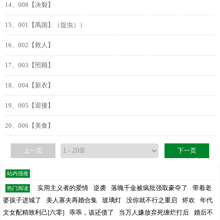
14、008【决裂】
15、001【禹国】（捉虫））
16、002【救人】
17、003【照顾】
18、004【新衣】
19、005【迎接】
20、006【美食】
上一页
下一页
站内强推
实用主义者的爱情
逆袭
落魄千金被疯批强取豪夺了
带着老
热门阅读
婆孩子进城了
美人寡夫再婚合集
玻璃灯
没你就不行之重启
烬欢
年代
文女配精致利己[六零]
乖乖，该还债了
当万人嫌放弃死缠烂打后
婚后不