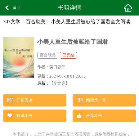
书籍详情
返回
303文学
>
百合耽美
>
小美人重生后被献给了国君全文阅读
小美人重生后被献给了国君
百合耽美
已完结
作者：
笑口颜开
更新：
2024-08-18 01:23:55
最新：
【全文完】
开始阅读
阅读第一章
收藏本书
推荐本书
本书简介： 上辈子余星被瑞王花言巧语所骗，最终落得苟延残喘，