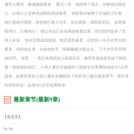
遭世人唾骂，惨遭嫡姐毒害。 重活一世，他拒绝了瑞王，却被他记恨在
心，以祸心之名将他进献给禹国暴君。 他想逃却被整个京城的人盯着，
他们视他为祸害，将他强行塞入马车，送往禹国，保陈国无忧。 余星痛
恨他们，仇视他们！ 他以为自己会在禹国惨遭迫害，却没想到迎来了所
有人欢迎。 他在宫里战战兢兢，唯恐惹怒暴君，没想到一向不近男女的
暴君，却朝他走来，拉着他的手，朝着巍峨大殿走去。 下方大臣齐齐朝
他叩拜。 余星：！ 再后来禹国攻入陈国皇宫，暴君带着他居高临下睥睨
着一身狼狈的瑞王。 小美人重生后被献给了国君全文免费阅读由303文学
提供，如果您喜欢小美人重生后被献给了国君笑口颜开最新章节，请分享
给您的好友一起来303文学免费阅读。
最新章节(最新9章)
【全文完】
70-78