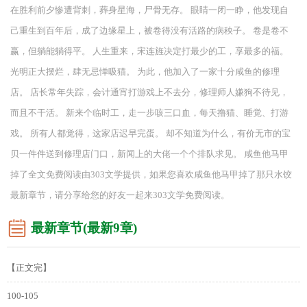
在胜利前夕惨遭背刺，葬身星海，尸骨无存。 眼睛一闭一睁，他发现自
己重生到百年后，成了边缘星上，被卷得没有活路的病秧子。 卷是卷不
赢，但躺能躺得平。 人生重来，宋连旌决定打最少的工，享最多的福。
光明正大摆烂，肆无忌惮吸猫。 为此，他加入了一家十分咸鱼的修理
店。 店长常年失踪，会计通宵打游戏上不去分，修理师人嫌狗不待见，
而且不干活。 新来个临时工，走一步咳三口血，每天撸猫、睡觉、打游
戏。 所有人都觉得，这家店迟早完蛋。 却不知道为什么，有价无市的宝
贝一件件送到修理店门口，新闻上的大佬一个个排队求见。 咸鱼他马甲
掉了全文免费阅读由303文学提供，如果您喜欢咸鱼他马甲掉了那只水饺
最新章节，请分享给您的好友一起来303文学免费阅读。
最新章节(最新9章)
【正文完】
100-105