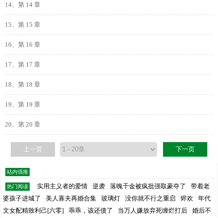
14、第 14 章
15、第 15 章
16、第 16 章
17、第 17 章
18、第 18 章
19、第 19 章
20、第 20 章
上一页
下一页
站内强推
实用主义者的爱情
逆袭
落魄千金被疯批强取豪夺了
带着老
热门阅读
婆孩子进城了
美人寡夫再婚合集
玻璃灯
没你就不行之重启
烬欢
年代
文女配精致利己[六零]
乖乖，该还债了
当万人嫌放弃死缠烂打后
婚后不