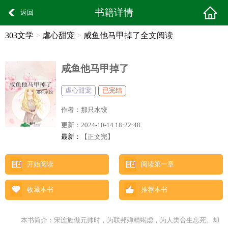
书籍详情
返回
303文学
>
虐心甜宠
>
咸鱼他马甲掉了全文阅读
咸鱼他马甲掉了
虐心甜宠
已完结
作者：
那只水饺
更新：
2024-10-14 18:22:48
最新：
【正文完】
开始阅读
阅读第一章
收藏本书
推荐本书
本书简介：宋连旌做元帅时，为联邦殚精竭虑，为人类舍生忘死。却