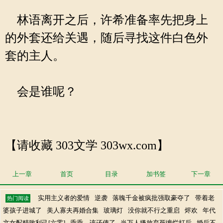
林语离开之后，许希准备率先把身上
的外套还给关遇，随后寻找这件白色外
套的主人。
会是谁呢？
【请收藏 303文学 303wx.com】
上一章
首页
目录
加书签
下一章
实用主义者的爱情
逆袭
落魄千金被疯批强取豪夺了
带着老
热门阅读
婆孩子进城了
美人寡夫再婚合集
玻璃灯
没你就不行之重启
烬欢
年代