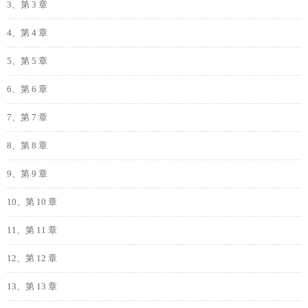
3、第 3 章
4、第 4 章
5、第 5 章
6、第 6 章
7、第 7 章
8、第 8 章
9、第 9 章
10、第 10 章
11、第 11 章
12、第 12 章
13、第 13 章