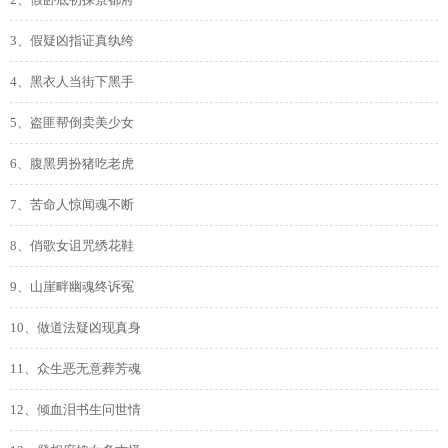
2、假卧底初探景都府
3、假疑凶指证真纨绔
4、黑衣人当街下黑手
5、盗匪帮倒卖美少女
6、腹黑男扮猪吃老虎
7、苦命人惊闻魂不断
8、俏歌女诅咒绣花鞋
9、山崖畔幽魂终诉冤
10、做道法疑凶现真身
11、众生恶无意葬芳魂
12、倾血泪书生问世情