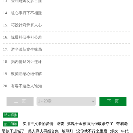
13、登相府婢女多古怪
14、坦心事月下不相疑
15、巧设计府尹算人心
16、惊爆料旧事引公差
17、游半溪新案生赌局
18、揭内情疑凶计连环
19、默契易结心结何解
20、有客不速故人谁知
上一页
下一页
站内强推
实用主义者的爱情
逆袭
落魄千金被疯批强取豪夺了
带着老
热门阅读
婆孩子进城了
美人寡夫再婚合集
玻璃灯
没你就不行之重启
烬欢
年代