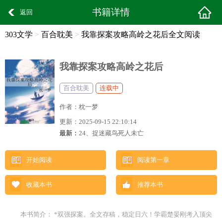
书籍详情
返回
303文学
>
百合耽美
>
我靠探案攻略高岭之花后全文阅读
我靠探案攻略高岭之花后
百合耽美
连载中
作者：
枕一梦
更新：
2025-09-15 22:10:14
最新：
24、捉迷藏鸟死人未亡
开始阅读
阅读第一章
收藏本书
推荐本书
本书简介： *双强探案。全文存稿，稳定日六！学霸楚晏刚考入顶尖