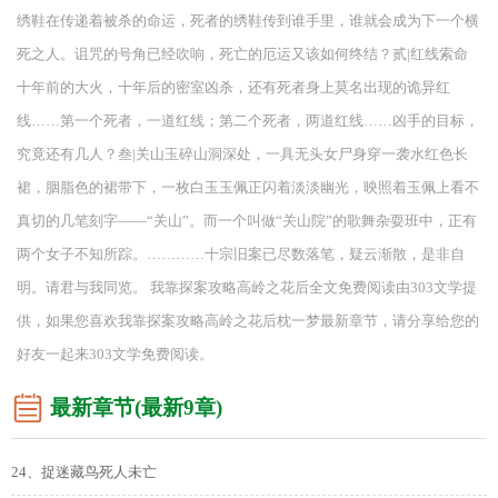
绣鞋在传递着被杀的命运，死者的绣鞋传到谁手里，谁就会成为下一个横
死之人。诅咒的号角已经吹响，死亡的厄运又该如何终结？贰|红线索命
十年前的大火，十年后的密室凶杀，还有死者身上莫名出现的诡异红
线……第一个死者，一道红线；第二个死者，两道红线……凶手的目标，
究竟还有几人？叁|关山玉碎山洞深处，一具无头女尸身穿一袭水红色长
裙，胭脂色的裙带下，一枚白玉玉佩正闪着淡淡幽光，映照着玉佩上看不
真切的几笔刻字——“关山”。而一个叫做“关山院”的歌舞杂耍班中，正有
两个女子不知所踪。…………十宗旧案已尽数落笔，疑云渐散，是非自
明。请君与我同览。 我靠探案攻略高岭之花后全文免费阅读由303文学提
供，如果您喜欢我靠探案攻略高岭之花后枕一梦最新章节，请分享给您的
好友一起来303文学免费阅读。
最新章节(最新9章)
24、捉迷藏鸟死人未亡