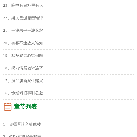
23、院中有鬼柜里有人
22、斯人已逝琵琶谁弹
21、一波未平一波又起
20、有客不速故人谁知
19、默契易结心结何解
18、揭内情疑凶计连环
17、游半溪新案生赌局
16、惊爆料旧事引公差
章节列表
1、倒霉蛋误入针线楼