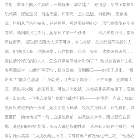
学府，准备走向人生巅峰，一觉醒来，却穿越了。好消息：穿成了暗探组
织精英，深受重视，前途无量。坏消息：是失忆版。 睁眼时，夜幕沉
沉，梧桐悬尸吊挂枝头，轻轻摇晃。可楚晏眼明心定，语气稳得像在毕业
答辩。顺利蒙混过关后，她拿到了第一个任务：——潜入景都府衙，接近
新任府尹。 据说那位陌大人深不可测，冷心冷情，是景都最不能惹的人
物。但她想活命，他想破案，合作愉快。只是，等等，这案破着破着……
那位清冷深沉的陌大人，怎么好像越来越不对劲了？ -陌以新曾自尸山血
海爬回庙堂，自此行事无情，权倾景都。直到那日——她闯了进来。 “目
击者？”他音色淡淡，半身朝光，目光落于她身上，不辨喜怒。她眼睛太
亮，话说得太顺，必定有鬼。可他并未说破，只似笑非笑将她留下，看她
演一出好戏。- 但事态发展与他所想截然不同———她明亮、赤诚，犹如
黑夜里透进来的一抹光。她次次卷入风暴，次次置身险境，只为真相。甚
至那日，她为他挡下一箭，血溅他襟前，热意渗入掌骨。陌以新怔在原
地，蓦然闪回曾经梦魇：所有人都想取他性命，从未有人站在他身前。可
事后她只笑笑：“为朋友两肋插刀，又有何难？何况你也帮过我。”他眉心