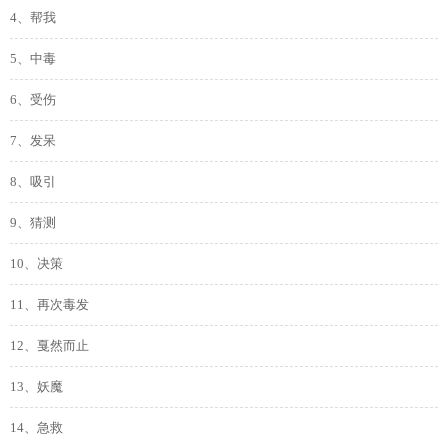
4、帮我
5、中毒
6、受伤
7、发呆
8、吸引
9、猜测
10、决策
11、再次毒发
12、戛然而止
13、妖魔
14、急救