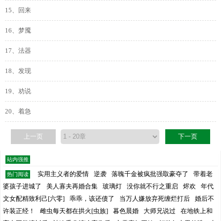
15、回来
16、梦魇
17、法器
18、发现
19、劝说
20、着急
上一页
下一页
站内强推
实用主义者的爱情
逆袭
落魄千金被疯批强取豪夺了
带着老
热门阅读
婆孩子进城了
美人寡夫再婚合集
玻璃灯
没你就不行之重启
烬欢
年代
文女配精致利己[六零]
乖乖，该还债了
当万人嫌放弃死缠烂打后
婚后不
许装正经！
雌虫每天都在拱火[虫族]
暮色晨婚
大师兄说过
在地铁上和