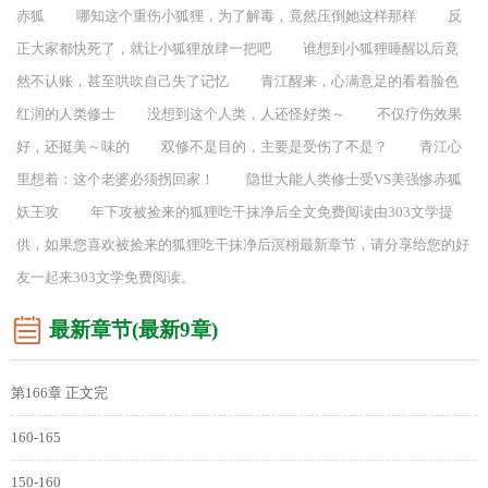
赤狐 哪知这个重伤小狐狸，为了解毒，竟然压倒她这样那样 反
正大家都快死了，就让小狐狸放肆一把吧 谁想到小狐狸睡醒以后竟
然不认账，甚至哄吹自己失了记忆 青江醒来，心满意足的看着脸色
红润的人类修士 没想到这个人类，人还怪好类～ 不仅疗伤效果
好，还挺美～味的 双修不是目的，主要是受伤了不是？ 青江心
里想着：这个老婆必须拐回家！ 隐世大能人类修士受VS美强惨赤狐
妖王攻 年下攻被捡来的狐狸吃干抹净后全文免费阅读由303文学提
供，如果您喜欢被捡来的狐狸吃干抹净后溟栩最新章节，请分享给您的好
友一起来303文学免费阅读。
最新章节(最新9章)
第166章 正文完
160-165
150-160