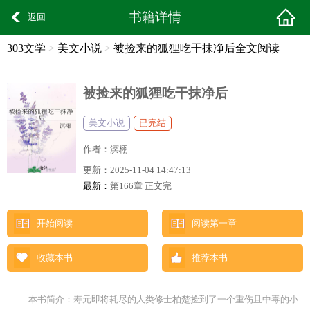
书籍详情
返回
303文学
>
美文小说
>
被捡来的狐狸吃干抹净后全文阅读
被捡来的狐狸吃干抹净后
美文小说
已完结
作者：
溟栩
更新：
2025-11-04 14:47:13
最新：
第166章 正文完
开始阅读
阅读第一章
收藏本书
推荐本书
本书简介：寿元即将耗尽的人类修士柏楚捡到了一个重伤且中毒的小