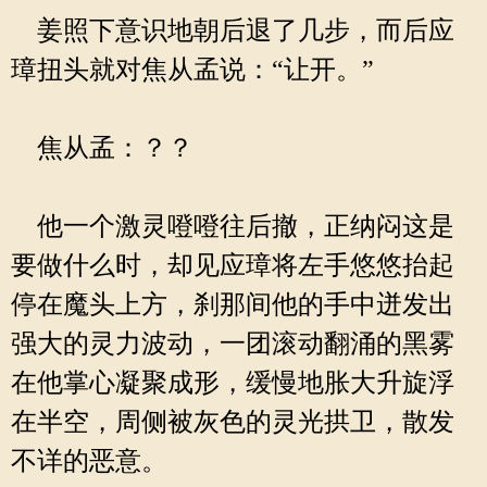
姜照下意识地朝后退了几步，而后应
璋扭头就对焦从孟说：“让开。”
焦从孟：？？
他一个激灵噔噔往后撤，正纳闷这是
要做什么时，却见应璋将左手悠悠抬起
停在魔头上方，刹那间他的手中迸发出
强大的灵力波动，一团滚动翻涌的黑雾
在他掌心凝聚成形，缓慢地胀大升旋浮
在半空，周侧被灰色的灵光拱卫，散发
不详的恶意。