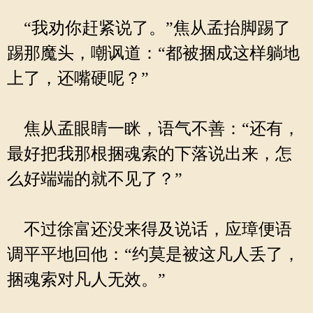
“我劝你赶紧说了。”焦从孟抬脚踢了
踢那魔头，嘲讽道：“都被捆成这样躺地
上了，还嘴硬呢？”
焦从孟眼睛一眯，语气不善：“还有，
最好把我那根捆魂索的下落说出来，怎
么好端端的就不见了？”
不过徐富还没来得及说话，应璋便语
调平平地回他：“约莫是被这凡人丢了，
捆魂索对凡人无效。”