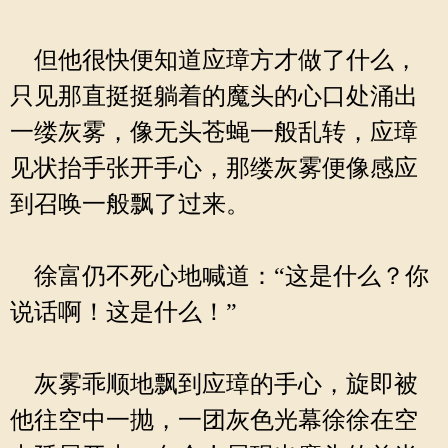
但他很快便知道应璋方才做了什么，
只见那直挺挺躺着的魔头的心口处涌出
一缕灰雾，像无头苍蝇一般乱转，应璋
见状抬手张开手心，那缕灰雾便像感应
到召唤一般飘了过来。
徐富仍不死心地喊道：“这是什么？你
说话啊！这是什么！”
灰雾乖顺地飘到应璋的手心，旋即被
他往空中一抛，一团灰色光幕徐徐在空