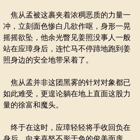
焦从孟被这裹夹着浓稠恶质的力量一
冲，立刻面色惨白几欲作呕，身形一晃
摇摇欲坠，他余光瞥见姜照没事人一般
站在应璋身后，连忙马不停蹄地跑到姜
照身边的安全地带呆着了。
焦从孟并非这团黑雾的针对对象都已
如此难受，更遑论躺在地上直面这股力
量的徐富和魔头。
终于在这时，应璋轻轻将手收回负在
身后，向来喜怒不形于色的俊美面庞，