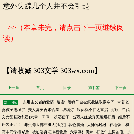
意外失踪几个人并不会引起
-->>（本章未完，请点击下一页继续阅
读）
【请收藏 303文学 303wx.com】
上一章
首页
目录
加书签
下一页
实用主义者的爱情
逆袭
落魄千金被疯批强取豪夺了
带着老
热门阅读
婆孩子进城了
美人寡夫再婚合集
玻璃灯
没你就不行之重启
烬欢
年代
文女配精致利己[六零]
乖乖，该还债了
当万人嫌放弃死缠烂打后
婚后不
许装正经！
雌虫每天都在拱火[虫族]
暮色晨婚
大师兄说过
在地铁上和
高中同学撞衫后
被迫委身清冷宿敌后
六零寡妇再嫁
打败年上男的唯一办