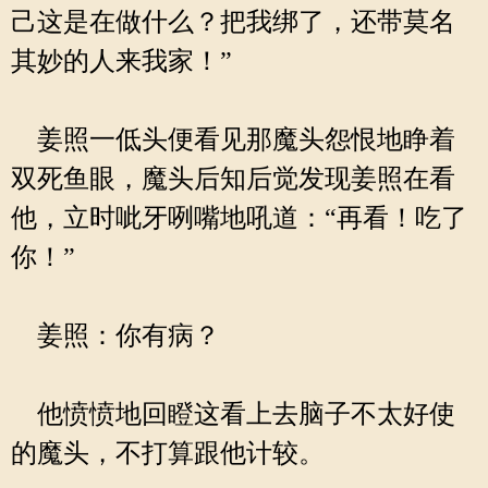
己这是在做什么？把我绑了，还带莫名
其妙的人来我家！”
姜照一低头便看见那魔头怨恨地睁着
双死鱼眼，魔头后知后觉发现姜照在看
他，立时呲牙咧嘴地吼道：“再看！吃了
你！”
姜照：你有病？
他愤愤地回瞪这看上去脑子不太好使
的魔头，不打算跟他计较。