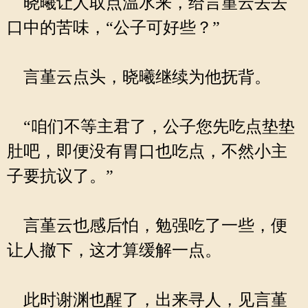
晓曦让人取点温水来，给言堇云去去
口中的苦味，“公子可好些？”
言堇云点头，晓曦继续为他抚背。
“咱们不等主君了，公子您先吃点垫垫
肚吧，即便没有胃口也吃点，不然小主
子要抗议了。”
言堇云也感后怕，勉强吃了一些，便
让人撤下，这才算缓解一点。
此时谢渊也醒了，出来寻人，见言堇