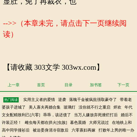
显肚，免了再裁衣，也
-->>（本章未完，请点击下一页继续阅
读）
【请收藏 303文学 303wx.com】
上一章
首页
目录
加书签
下一页
实用主义者的爱情
逆袭
落魄千金被疯批强取豪夺了
带着老
热门阅读
婆孩子进城了
美人寡夫再婚合集
玻璃灯
没你就不行之重启
烬欢
年代
文女配精致利己[六零]
乖乖，该还债了
当万人嫌放弃死缠烂打后
婚后不
许装正经！
雌虫每天都在拱火[虫族]
暮色晨婚
大师兄说过
在地铁上和
高中同学撞衫后
被迫委身清冷宿敌后
六零寡妇再嫁
打败年上男的唯一办