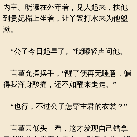
内室。晓曦在外守着，见人起来，扶他
到贵妃榻上坐着，让丫鬟打水来为他盥
漱。
“公子今日起早了。”晓曦轻声问他。
言堇允摆摆手，“醒了便再无睡意，躺
得我浑身酸痛，还不如醒来走走。”
“也行，不过公子怎穿主君的衣裳？”
言堇云低头一看，这才发现自己错拿