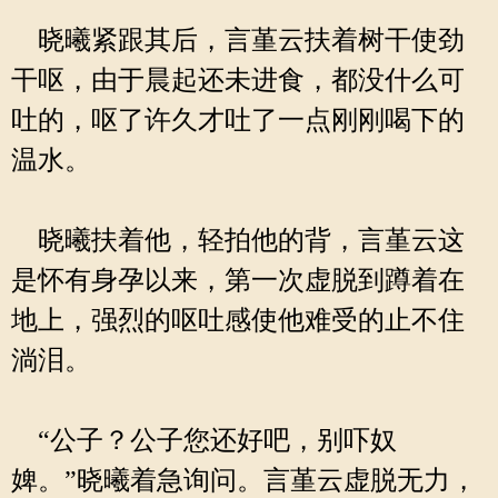
晓曦紧跟其后，言堇云扶着树干使劲
干呕，由于晨起还未进食，都没什么可
吐的，呕了许久才吐了一点刚刚喝下的
温水。
晓曦扶着他，轻拍他的背，言堇云这
是怀有身孕以来，第一次虚脱到蹲着在
地上，强烈的呕吐感使他难受的止不住
淌泪。
“公子？公子您还好吧，别吓奴
婢。”晓曦着急询问。言堇云虚脱无力，