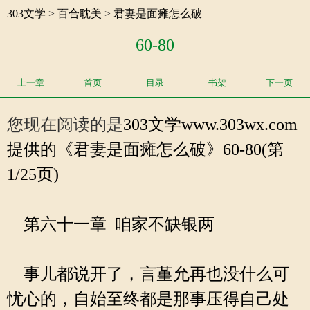
303文学
>
百合耽美
>
君妻是面瘫怎么破
60-80
上一章
首页
目录
书架
下一页
您现在阅读的是
303文学
www.303wx.com
提供的《君妻是面瘫怎么破》60-80(第
1/25页)
第六十一章 咱家不缺银两
事儿都说开了，言堇允再也没什么可
忧心的，自始至终都是那事压得自己处