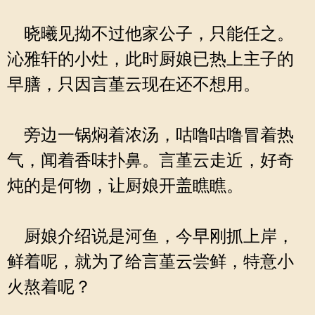
晓曦见拗不过他家公子，只能任之。
沁雅轩的小灶，此时厨娘已热上主子的
早膳，只因言堇云现在还不想用。
旁边一锅焖着浓汤，咕噜咕噜冒着热
气，闻着香味扑鼻。言堇云走近，好奇
炖的是何物，让厨娘开盖瞧瞧。
厨娘介绍说是河鱼，今早刚抓上岸，
鲜着呢，就为了给言堇云尝鲜，特意小
火熬着呢？