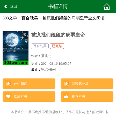
书籍详情
返回
303文学
>
百合耽美
>
被疯批们觊觎的病弱皇帝全文阅读
被疯批们觊觎的病弱皇帝
百合耽美
已完结
作者：
落北北
更新：
2024-08-16 19:05:07
最新：
完结+番外
开始阅读
阅读第一章
收藏本书
推荐本书
本书简介： 爹不疼娘不爱的谢晚烛，从小在兄长与他人的欺辱中长