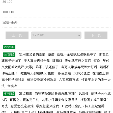
80-100
100-110
完结+番外
上一页
下一页
站内强推
实用主义者的爱情
逆袭
落魄千金被疯批强取豪夺了
带着老
热门阅读
婆孩子进城了
美人寡夫再婚合集
玻璃灯
没你就不行之重启
烬欢
年代
文女配精致利己[六零]
乖乖，该还债了
当万人嫌放弃死缠烂打后
婚后不
许装正经！
雌虫每天都在拱火[虫族]
暮色晨婚
大师兄说过
在地铁上和
高中同学撞衫后
被迫委身清冷宿敌后
六零寡妇再嫁
打败年上男的唯一办
法
金缕衣
准点狙击
当软萌受嫁给暴躁总裁[重生]
风流债
病秧子分化成
推荐阅读
A后
直播之古玩鉴定手札
九零小保姆美食发家日常
社恐闭关成了顶级白
月光
恋爱怎么这么难
学姐总是来撩我
11处特工皇妃（特工皇妃楚乔
传）
引檀园[男二上位]
[崩铁]种田，然后爆红寰宇
仙尊你好能装啊
被读