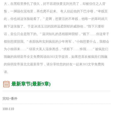
大，在黑暗里挣扎了很久，好不容易快要见到光亮了，却被信任之人背
叛，一脚踹在泥地里，再也爬不起来。 有人抬起他的下巴冷嘲，“卑贱至
此，你也就这张脸能看了。” 是啊，想要活的不卑贱，他唯一的筹码就只
剩下这张脸了。 于是冰清玉洁的国师温柔阴郁的威胁他，“陛下只要听
话，皇位只会是陛下的。” 温润知礼的丞相眼眸阴郁，“殿下……你这辈子
都别想摆脱我。” 表面纨绔实则疯批的少年将军，“小烛想要什么，我都会
为小烛得来……” 绿茶大美人湿身诱惑，“求殿下……怜我……” 被疯批们
觊觎的病弱皇帝全文免费阅读由303文学提供，如果您喜欢被疯批们觊觎
的病弱皇帝落北北最新章节，请分享给您的好友一起来303文学免费阅
读。
最新章节(最新9章)
完结+番外
100-110