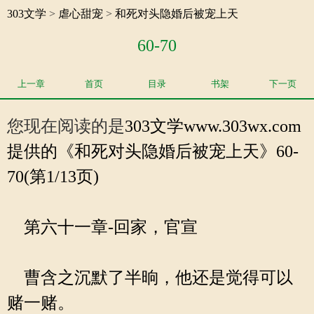
303文学
>
虐心甜宠
>
和死对头隐婚后被宠上天
60-70
上一章
首页
目录
书架
下一页
您现在阅读的是
303文学
www.303wx.com
提供的《和死对头隐婚后被宠上天》60-
70(第1/13页)
第六十一章-回家，官宣
曹含之沉默了半晌，他还是觉得可以
赌一赌。