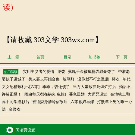
读）
【请收藏 303文学 303wx.com】
上一章
首页
目录
加书签
下一页
实用主义者的爱情
逆袭
落魄千金被疯批强取豪夺了
带着老
热门阅读
婆孩子进城了
美人寡夫再婚合集
玻璃灯
没你就不行之重启
烬欢
年代
文女配精致利己[六零]
乖乖，该还债了
当万人嫌放弃死缠烂打后
婚后不
许装正经！
雌虫每天都在拱火[虫族]
暮色晨婚
大师兄说过
在地铁上和
高中同学撞衫后
被迫委身清冷宿敌后
六零寡妇再嫁
打败年上男的唯一办
法
金缕衣
阅读页设置