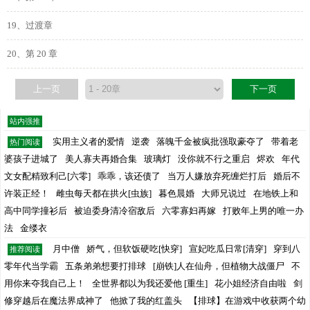
19、过渡章
20、第 20 章
上一页
下一页
站内强推
实用主义者的爱情
逆袭
落魄千金被疯批强取豪夺了
带着老
热门阅读
婆孩子进城了
美人寡夫再婚合集
玻璃灯
没你就不行之重启
烬欢
年代
文女配精致利己[六零]
乖乖，该还债了
当万人嫌放弃死缠烂打后
婚后不
许装正经！
雌虫每天都在拱火[虫族]
暮色晨婚
大师兄说过
在地铁上和
高中同学撞衫后
被迫委身清冷宿敌后
六零寡妇再嫁
打败年上男的唯一办
法
金缕衣
月中僧
娇气，但软饭硬吃[快穿]
宣妃吃瓜日常[清穿]
穿到八
推荐阅读
零年代当学霸
五条弟弟想要打排球
[崩铁]人在仙舟，但植物大战僵尸
不
用你来夺我自己上！
全世界都以为我还爱他 [重生]
花小姐经济自由啦
剑
修穿越后在魔法界成神了
他掀了我的红盖头
【排球】在游戏中收获两个幼