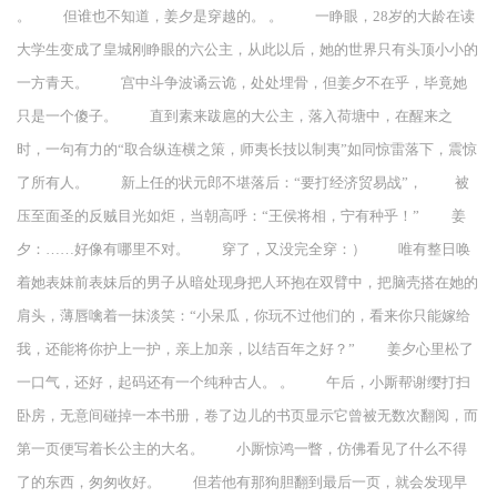
。 但谁也不知道，姜夕是穿越的。 。 一睁眼，28岁的大龄在读
大学生变成了皇城刚睁眼的六公主，从此以后，她的世界只有头顶小小的
一方青天。 宫中斗争波谲云诡，处处埋骨，但姜夕不在乎，毕竟她
只是一个傻子。 直到素来跋扈的大公主，落入荷塘中，在醒来之
时，一句有力的“取合纵连横之策，师夷长技以制夷”如同惊雷落下，震惊
了所有人。 新上任的状元郎不堪落后：“要打经济贸易战”， 被
压至面圣的反贼目光如炬，当朝高呼：“王侯将相，宁有种乎！” 姜
夕：……好像有哪里不对。 穿了，又没完全穿：） 唯有整日唤
着她表妹前表妹后的男子从暗处现身把人环抱在双臂中，把脑壳搭在她的
肩头，薄唇噙着一抹淡笑：“小呆瓜，你玩不过他们的，看来你只能嫁给
我，还能将你护上一护，亲上加亲，以结百年之好？” 姜夕心里松了
一口气，还好，起码还有一个纯种古人。 。 午后，小厮帮谢缨打扫
卧房，无意间碰掉一本书册，卷了边儿的书页显示它曾被无数次翻阅，而
第一页便写着长公主的大名。 小厮惊鸿一瞥，仿佛看见了什么不得
了的东西，匆匆收好。 但若他有那狗胆翻到最后一页，就会发现早