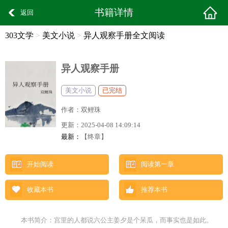
书籍详情
返回
303文学
>
美文小说
>
异人观察手册全文阅读
异人观察手册
美文小说
已完结
作者：
双鲤珠
更新：
2025-04-08 14:09:14
最新：
【终章】
开始阅读
阅读第一章
收藏本书
推荐本书
本书简介：宫里的人都说六公主姜夕是个呆瓜，而事实也是如此。