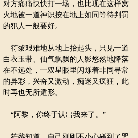
对方痛痛快快打一场，也比现在这样窝
火地被一道神识按在地上如同等待判罚
的犯人一般要好。
符黎艰难地从地上抬起头，只见一道
白衣玉带、仙气飘飘的人影悠然地降落
在不远处，一双星眼里闪烁着非同寻常
的异彩，兴奋又激动，痴迷又疯狂，此
时再也无所遁形。
“阿黎，你终于认出我来了。”
符黎知道，自己刚刚不小心碰到了咒