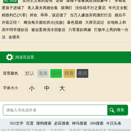
实用主义者的爱情
逆袭
落魄千金被疯批强取豪夺了
带着老
热门阅读
婆孩子进城了
美人寡夫再婚合集
玻璃灯
没你就不行之重启
年代文女配
精致利己[六零]
烬欢
乖乖，该还债了
当万人嫌放弃死缠烂打后
婚后不
许装正经！
雌虫每天都在拱火[虫族]
暮色晨婚
大师兄说过
在地铁上和
高中同学撞衫后
被迫委身清冷宿敌后
六零寡妇再嫁
打败年上男的唯一办
法
金缕衣
阅读页设置
默认
淡灰
深绿
橙黄
夜间
背景颜色
小
中
大
字体大小
303文学
百度
搜狗搜索
必应搜索
神马搜索
360搜索
今日头条
303文学|眼睛到不了的地方，文字可以。读书是门槛最低的高贵,是恰到好处的