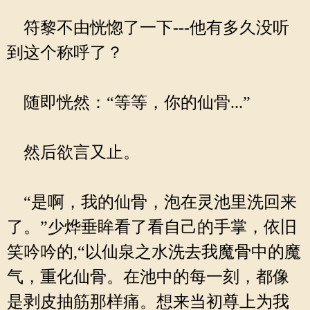
符黎不由恍惚了一下---他有多久没听
到这个称呼了？
随即恍然：“等等，你的仙骨...”
然后欲言又止。
“是啊，我的仙骨，泡在灵池里洗回来
了。”少烨垂眸看了看自己的手掌，依旧
笑吟吟的,“以仙泉之水洗去我魔骨中的魔
气，重化仙骨。在池中的每一刻，都像
是剥皮抽筋那样痛。想来当初尊上为我