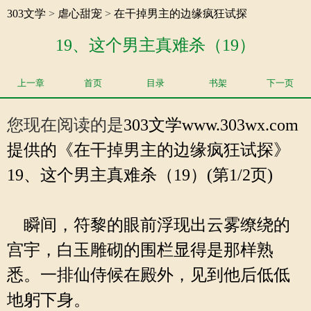
303文学
>
虐心甜宠
>
在干掉男主的边缘疯狂试探
19、这个男主真难杀（19）
上一章
首页
目录
书架
下一页
您现在阅读的是
303文学
www.303wx.com
提供的《在干掉男主的边缘疯狂试探》
19、这个男主真难杀（19）(第1/2页)
瞬间，符黎的眼前浮现出云雾缭绕的
宫宇，白玉雕砌的围栏显得是那样熟
悉。一排仙侍候在殿外，见到他后低低
地躬下身。