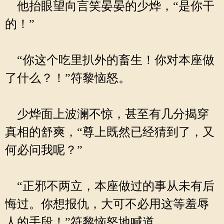
他抬眼望向言笑晏晏的少烨，“是你干
的！”
“你这个吃里扒外的畜生！你对本座做
了什么？！”符黎恼怒。
少烨面上波澜不惊，甚至有几分揭穿
真相的舒爽，“尊上既然已经猜到了，又
何必问我呢？”
“正邪不两立，本座做过的事从未有后
悔过。你想报仇，大可不必用这等羞辱
人的手段！”符黎恼怒地喊道。