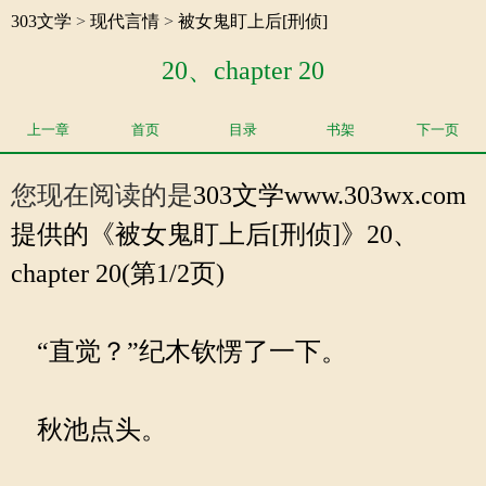
303文学
>
现代言情
>
被女鬼盯上后[刑侦]
20、chapter 20
上一章
首页
目录
书架
下一页
您现在阅读的是
303文学
www.303wx.com
提供的《被女鬼盯上后[刑侦]》20、
chapter 20(第1/2页)
“直觉？”纪木钦愣了一下。
秋池点头。