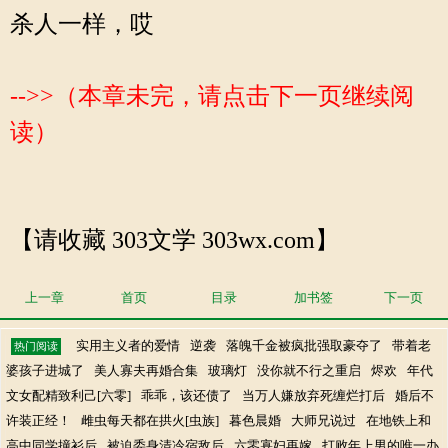
杀人一样，哎
-->>（本章未完，请点击下一页继续阅
读）
【请收藏 303文学 303wx.com】
上一章
首页
目录
加书签
下一页
实用主义者的爱情
逆袭
落魄千金被疯批强取豪夺了
带着老
热门阅读
婆孩子进城了
美人寡夫再婚合集
玻璃灯
没你就不行之重启
烬欢
年代
文女配精致利己[六零]
乖乖，该还债了
当万人嫌放弃死缠烂打后
婚后不
许装正经！
雌虫每天都在拱火[虫族]
暮色晨婚
大师兄说过
在地铁上和
高中同学撞衫后
被迫委身清冷宿敌后
六零寡妇再嫁
打败年上男的唯一办