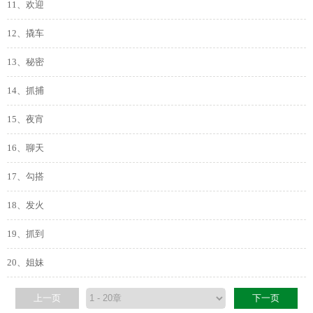
11、欢迎
12、撬车
13、秘密
14、抓捕
15、夜宵
16、聊天
17、勾搭
18、发火
19、抓到
20、姐妹
上一页
下一页