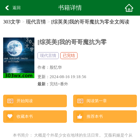
书籍详情
返回
303文学
>
现代言情
>
[综英美]我的哥哥魔抗为零全文阅读
[综英美]我的哥哥魔抗为零
现代言情
已完结
作者：
殷忆华
更新：
2024-08-16 19:18:56
最新：
完结+番外
开始阅读
阅读第一章
收藏本书
推荐本书
本书简介： 大概是个外星少女在地球的生活日常。 艾薇莉娅是个从