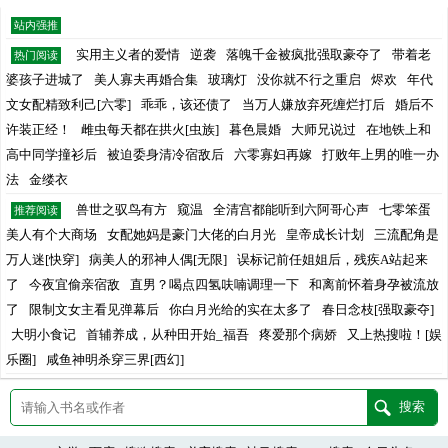
站内强推
实用主义者的爱情
逆袭
落魄千金被疯批强取豪夺了
带着老
热门阅读
婆孩子进城了
美人寡夫再婚合集
玻璃灯
没你就不行之重启
烬欢
年代
文女配精致利己[六零]
乖乖，该还债了
当万人嫌放弃死缠烂打后
婚后不
许装正经！
雌虫每天都在拱火[虫族]
暮色晨婚
大师兄说过
在地铁上和
高中同学撞衫后
被迫委身清冷宿敌后
六零寡妇再嫁
打败年上男的唯一办
法
金缕衣
兽世之驭鸟有方
窥温
全清宫都能听到六阿哥心声
七零笨蛋
推荐阅读
美人有个大商场
女配她妈是豪门大佬的白月光
皇帝成长计划
三流配角是
万人迷[快穿]
病美人的邪神人偶[无限]
误标记前任姐姐后，残疾A站起来
了
今夜宜偷亲宿敌
直男？喝点四氢呋喃调理一下
和离前怀着身孕被流放
了
限制文女主看见弹幕后
你白月光给的实在太多了
春日念枝[强取豪夺]
大明小食记
首辅养成，从种田开始_福吾
疼爱那个病娇
又上热搜啦！[娱
乐圈]
咸鱼神明杀穿三界[西幻]