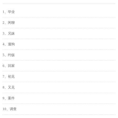
1、毕业
2、闲聊
3、兄妹
4、遛狗
5、约饭
6、回家
7、初见
8、又见
9、案件
10、调查