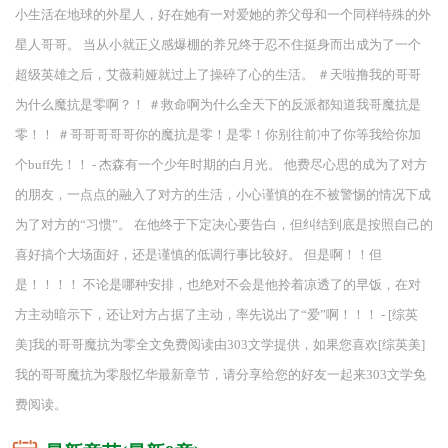
小生活在地球的外星人，好在她有一对爱她的养父母和一个同样特殊的外
星人哥哥。 当从小就正义感爆棚的养兄终于忍不住挺身而出成为了一个
超级英雄之后，艾薇莉娅就过上了操碎了心的生活。 ＃天啦撸我的哥哥
为什么魔抗是零啊？！ ＃救命啊为什么全天下的反派都知道我哥魔抗是
零！！ ＃哥哥哥哥哥你的魔抗是零！是零！你别往前冲了你等我给你加
个buff先！！ - 杰森有一个少年时期的白月光。 他费尽心思的成为了对方
的朋友，一点点的融入了对方的生活，小心谨慎的在不被警惕的情况下成
为了对方的“习惯”。 在他终于下定决心要告白，但纠结到底是按照自己的
喜好搞个大场面好，还是谨慎的低调行事比较好。 但是啊！！但
是！！！！ 不论是哪种安排，也绝对不会是他拎着凉透了的早饭，在对
方主动暗示下，还让对方占据了主动，率先说出了“爱”啊！！！ - [综英
美]我的哥哥魔抗为零全文免费阅读由303文学提供，如果您喜欢[综英美]
我的哥哥魔抗为零殷忆华最新章节，请分享给您的好友一起来303文学免
费阅读。