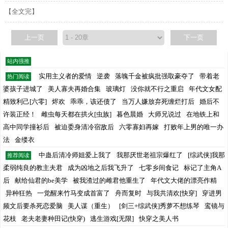
【全文完】
上一页
下一页
站内强推
实用主义者的爱情
逆袭
落魄千金被疯批强取豪夺了
带着老
热门阅读
婆孩子进城了
美人寡夫再婚合集
玻璃灯
没你就不行之重启
年代文女配
精致利己[六零]
烬欢
乖乖，该还债了
当万人嫌放弃死缠烂打后
婚后不
许装正经！
雌虫每天都在拱火[虫族]
暮色晨婚
大师兄说过
在地铁上和
高中同学撞衫后
被迫委身清冷宿敌后
六零寡妇再嫁
打败年上男的唯一办
法
金缕衣
中蛊后清冷师姐爱上我了
我那厌世老祖宗爆红了
[综武侠]我那
推荐阅读
柔弱纯良的教主夫君
成为凶地之后我飞升了
七零乡间食记
标记了主角A
后
献给仙君的be美学
被我渣过的雌君他重生了
年代文大佬的漂亮作精
异种狂热
一觉醒来竹马变成首富了
舟而复时
与我共清欢[快穿]
穿进男
频文后要杀死恋爱脑
美人谋（重生）
[剑三+综武侠]秀萝不想练琴
鸾镜与
花枝
老夫老妻种田记(快穿)
逃生游戏[无限]
快穿之美人书