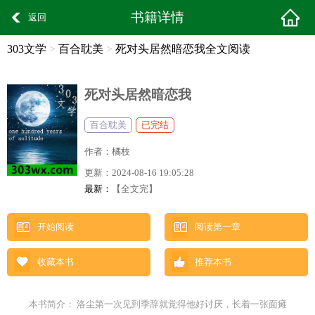
书籍详情
返回
303文学
>
百合耽美
>
死对头居然暗恋我全文阅读
死对头居然暗恋我
百合耽美
已完结
作者：
橘枝
更新：
2024-08-16 19:05:28
最新：
【全文完】
开始阅读
阅读第一章
收藏本书
推荐本书
本书简介： 洛尘第一次见到季辞就觉得他好讨厌，长着一张面瘫