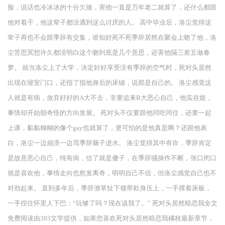
脸，说话也冷冰冰的十分欠揍，害他一直是万年老二就算了，还什么都跟
他对着干，他这辈子都没遇到这么讨厌的人。 高中毕业后，洛尘觉得这
辈子再也不会跟季辞有交集，谁知好死不死季辞居然在聚会上吻了他，洛
尘苦思冥想许久都没明白这个吻到底是几个意思，还害他隔三差五做春
梦。 就当洛尘上了大学，决定好好享受没有季辞的空气时，死对头居然
出现在寝室门口，还指了指他身后的床铺，说那是自己的。 洛尘感觉这
人就是有病，放弃好好的A大不去，非要追来B大恶心自己，他实在烦，
事情却开始朝奇怪的方向发展。 死对头不仅要跟他同吃同住，还要一起
上课，黏黏糊糊的像个gay也就算了，更可怕的是他真是啊？还跟他表
白，洛尘一边崩溃一边骂季辞脑子进水。 洛尘觉得其中有诈，季辞肯定
是故意恶心自己，纯有病，信了就是傻子，在季辞骚操作不断，张口闭口
就是喜欢他，事情走向也愈发离奇，明明自己不信，但洛尘感觉自己也不
对劲起来。 直到多年后，季辞潦草扯下领带欺身压上，一手撑着床板，
一手捏住怀里人下巴：“玩够了吗？现在该我了。” 死对头居然暗恋我全文
免费阅读由303文学提供，如果您喜欢死对头居然暗恋我橘枝最新章节，