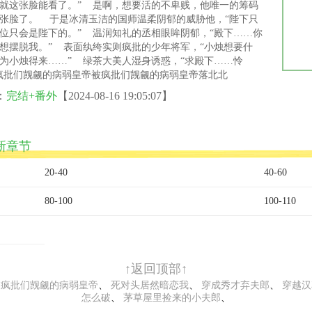
就这张脸能看了。” 是啊，想要活的不卑贱，他唯一的筹码
张脸了。 于是冰清玉洁的国师温柔阴郁的威胁他，“陛下只
位只会是陛下的。” 温润知礼的丞相眼眸阴郁，“殿下……你
想摆脱我。” 表面纨绔实则疯批的少年将军，“小烛想要什
为小烛得来……” 绿茶大美人湿身诱惑，“求殿下……怜
疯批们觊觎的病弱皇帝被疯批们觊觎的病弱皇帝落北北
：
完结+番外
【2024-08-16 19:05:07】
新章节
20-40
40-60
80-100
100-110
↑返回顶部↑
被疯批们觊觎的病弱皇帝
、 
死对头居然暗恋我
、 
穿成秀才弃夫郎
、 
穿越汉
怎么破
、 
茅草屋里捡来的小夫郎
、 