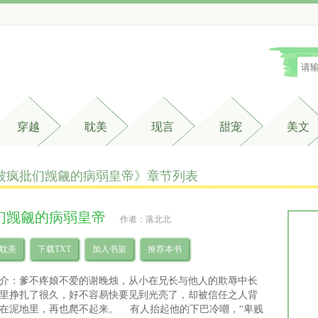
穿越
耽美
现言
甜宠
美文
被疯批们觊觎的病弱皇帝》章节列表 
们觊觎的病弱皇帝
作者：落北北
耽美
下载TXT
加入书架
推荐本书
介：爹不疼娘不爱的谢晚烛，从小在兄长与他人的欺辱中长
里挣扎了很久，好不容易快要见到光亮了，却被信任之人背
在泥地里，再也爬不起来。 有人抬起他的下巴冷嘲，“卑贱