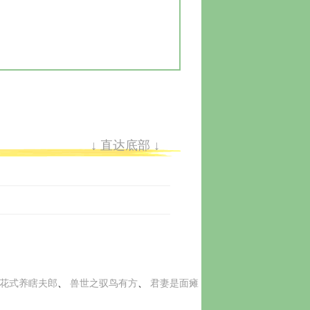
↓ 直达底部 ↓
花式养瞎夫郎
、 
兽世之驭鸟有方
、 
君妻是面瘫