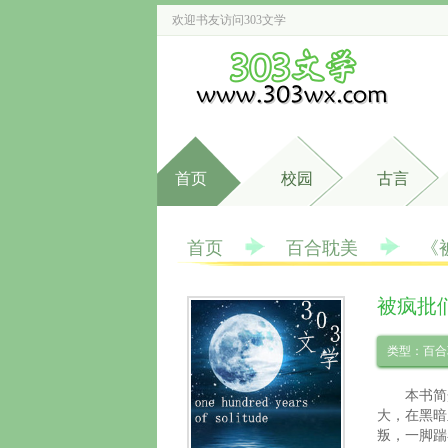
欢迎书友访问
303文学
首页
校园
古言
首页
百合耽美
《
被疯批
类型：百合
本书简
大，在黑暗
叛，一脚踹