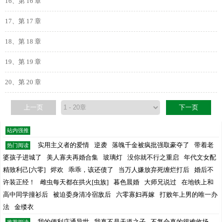
16、第 16 章
17、第 17 章
18、第 18 章
19、第 19 章
20、第 20 章
上一页
下一页
站内强推
实用主义者的爱情
逆袭
落魄千金被疯批强取豪夺了
带着老
热门阅读
婆孩子进城了
美人寡夫再婚合集
玻璃灯
没你就不行之重启
年代文女配
精致利己[六零]
烬欢
乖乖，该还债了
当万人嫌放弃死缠烂打后
婚后不
许装正经！
雌虫每天都在拱火[虫族]
暮色晨婚
大师兄说过
在地铁上和
高中同学撞衫后
被迫委身清冷宿敌后
六零寡妇再嫁
打败年上男的唯一办
法
金缕衣