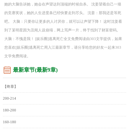
她的大脑告诉她，她会在声望达到顶端的时候自杀。 沈姜望着自己一墙
的竞赛奖状，她的人生进度条已经快要走到尽头。 沈姜：那我还是等死
吧。 大脑：只要你让更多的人讨厌你，就可以让声望下降！ 这时沈姜看
到了某明星因为丑闻人设崩塌，网上骂声一片，终于找到了财富密码。
大脑：不愧是我！ [娱乐圈]逃离死亡全文免费阅读由303文学提供，如果
您喜欢[娱乐圈]逃离死亡周入江最新章节，请分享给您的好友一起来303
文学免费阅读。
最新章节(最新9章)
【终章】
200-214
180-200
160-180