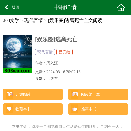
书籍详情
返回
303文学
>
现代言情
>
[娱乐圈]逃离死亡全文阅读
[娱乐圈]逃离死亡
现代言情
已完结
作者：
周入江
更新：
2024-08-16 20:02:16
最新：
【终章】
开始阅读
阅读第一章
收藏本书
推荐本书
本书简介： 沈姜一直都觉得自己生活是众生的顶配。直到有一天，