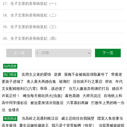
17、生子文里的圣母病皇妃（一）
18、生子文里的圣母病皇妃（二）
19、生子文里的圣母病皇妃（三）
20、生子文里的圣母病皇妃（四）
上一页
下一页
站内强推
实用主义者的爱情
逆袭
落魄千金被疯批强取豪夺了
带着老
热门阅读
婆孩子进城了
美人寡夫再婚合集
玻璃灯
没你就不行之重启
烬欢
年代
文女配精致利己[六零]
乖乖，该还债了
当万人嫌放弃死缠烂打后
婚后不
许装正经！
雌虫每天都在拱火[虫族]
暮色晨婚
大师兄说过
在地铁上和
高中同学撞衫后
被迫委身清冷宿敌后
六零寡妇再嫁
打败年上男的唯一办
法
金缕衣
当高岭之花遇到糙汉后
威士忌组住在我隔壁
团宠人鱼崽要当
推荐阅读
高专最强
重生后嫁给摄政王
我只是个背景板啊［快穿］
当双黑被妮妮抚