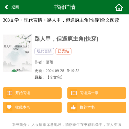
书籍详情
返回
303文学
>
现代言情
>
路人甲，但逼疯主角[快穿]全文阅读
路人甲，但逼疯主角[快穿]
现代言情
已完结
作者：
藩落
更新：
2024-09-28 15:19:53
最新：
【全文完】
开始阅读
阅读第一章
收藏本书
推荐本书
本书简介： 人设病毒席卷地球，悄然寄生在书籍影像中，在人类疯