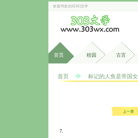
欢迎书友访问
303文学
首页
校园
古言
首页
标记的人鱼是帝国女
上一章
7.