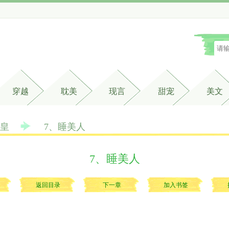
穿越
耽美
现言
甜宠
美文
皇
7、睡美人
7、睡美人
返回目录
下一章
加入书签