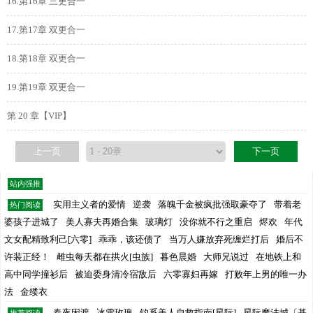
16.第16章 三更合一
17.第17章 双更合一
18.第18章 双更合一
19.第19章 双更合一
第 20 章【VIP】
上一页
下一页
站内强推
实用主义者的爱情
逆袭
落魄千金被疯批强取豪夺了
带着老
热门阅读
婆孩子进城了
美人寡夫再婚合集
玻璃灯
没你就不行之重启
烬欢
年代
文女配精致利己[六零]
乖乖，该还债了
当万人嫌放弃死缠烂打后
婚后不
许装正经！
雌虫每天都在拱火[虫族]
暮色晨婚
大师兄说过
在地铁上和
高中同学撞衫后
被迫委身清冷宿敌后
六零寡妇再嫁
打败年上男的唯一办
法
金缕衣