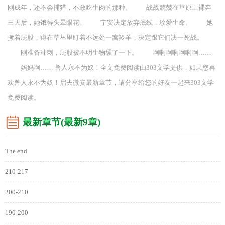
刚成年，还不会捕猎，不敢吃生肉的那种。 战战兢兢在草原上裸奔
三天后，她饿得头晕眼花。 宁安决定放弃底线，珍爱生命。 她
撅着屁股，蹲在草丛里盯着不远处一窝羚羊，决定跟它们决一死战。
刚准备冲刺，屁股被不明生物舔了一下。 啊啊啊啊啊啊啊……
妈妈啊…… 兽人永不为奴！全文免费阅读由303文学提供，如果您喜
欢兽人永不为奴！启夫微安最新章节，请分享给您的好友一起来303文学
免费阅读。
最新章节(最新9章)
The end
210-217
200-210
190-200