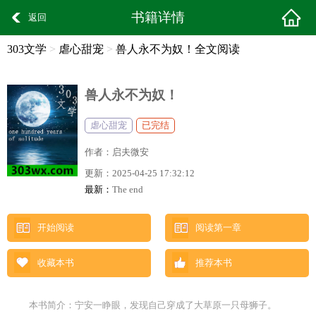
书籍详情
返回
303文学
>
虐心甜宠
>
兽人永不为奴！全文阅读
兽人永不为奴！
虐心甜宠
已完结
作者：
启夫微安
更新：
2025-04-25 17:32:12
最新：
The end
开始阅读
阅读第一章
收藏本书
推荐本书
本书简介：宁安一睁眼，发现自己穿成了大草原一只母狮子。