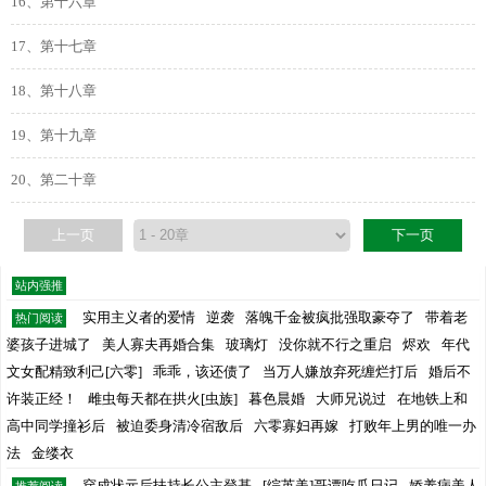
16、第十六章
17、第十七章
18、第十八章
19、第十九章
20、第二十章
上一页
下一页
站内强推
实用主义者的爱情
逆袭
落魄千金被疯批强取豪夺了
带着老
热门阅读
婆孩子进城了
美人寡夫再婚合集
玻璃灯
没你就不行之重启
烬欢
年代
文女配精致利己[六零]
乖乖，该还债了
当万人嫌放弃死缠烂打后
婚后不
许装正经！
雌虫每天都在拱火[虫族]
暮色晨婚
大师兄说过
在地铁上和
高中同学撞衫后
被迫委身清冷宿敌后
六零寡妇再嫁
打败年上男的唯一办
法
金缕衣