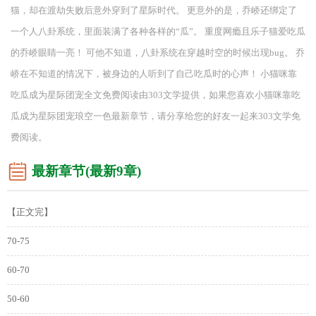
猫，却在渡劫失败后意外穿到了星际时代。 更意外的是，乔峤还绑定了
一个人八卦系统，里面装满了各种各样的“瓜”。 重度网瘾且乐子猫爱吃瓜
的乔峤眼睛一亮！ 可他不知道，八卦系统在穿越时空的时候出现bug。 乔
峤在不知道的情况下，被身边的人听到了自己吃瓜时的心声！ 小猫咪靠
吃瓜成为星际团宠全文免费阅读由303文学提供，如果您喜欢小猫咪靠吃
瓜成为星际团宠琅空一色最新章节，请分享给您的好友一起来303文学免
费阅读。
最新章节(最新9章)
【正文完】
70-75
60-70
50-60