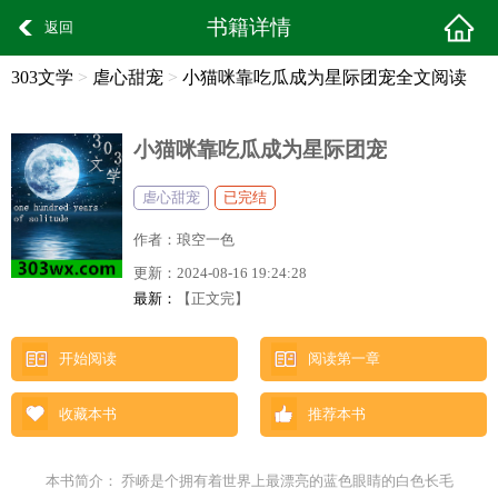
书籍详情
返回
303文学
>
虐心甜宠
>
小猫咪靠吃瓜成为星际团宠全文阅读
小猫咪靠吃瓜成为星际团宠
虐心甜宠
已完结
作者：
琅空一色
更新：
2024-08-16 19:24:28
最新：
【正文完】
开始阅读
阅读第一章
收藏本书
推荐本书
本书简介： 乔峤是个拥有着世界上最漂亮的蓝色眼睛的白色长毛