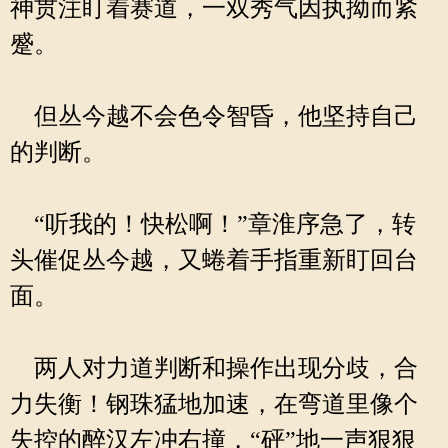
神贯注盯着赛道，一双秀气因执拗而紧
蹙。
但丛今越不会色令智昏，他坚持自己
的判断。
“听我的！快松啊！”章淮序急了，转
头催促丛今越，又蜷着手指重新盯回台
面。
两人对力道判断和操作出现分歧，合
力失衡！钢珠猛地加速，在弯道里像个
失控的醉汉左冲右撞，“砰”地一声狠狠