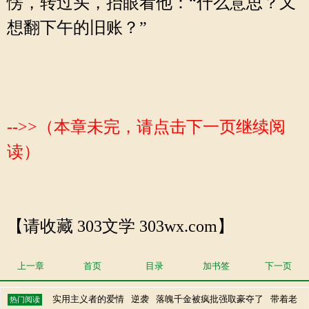
愣，转过头，抬眼看他：“什么意思？又
想翻下午的旧账？”
-->>（本章未完，请点击下一页继续阅
读）
【请收藏 303文学 303wx.com】
上一章
首页
目录
加书签
下一页
实用主义者的爱情
逆袭
落魄千金被疯批强取豪夺了
带着老
热门阅读