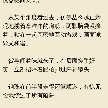
机器稳固支架。
从某个角度看过去，仿佛丛今越正亲
昵地揽着章淮序的肩膀，两颗脑袋紧挨
着，贴在一起亲密地互动游戏，画面诡
异又和谐。
贺导闻着味就来了，在后面搓手奸
笑，立刻招呼着跟拍pd过来补镜头。
钢珠在前半段走得还算顺遂，有惊无
险地绕过了所有陷阱。