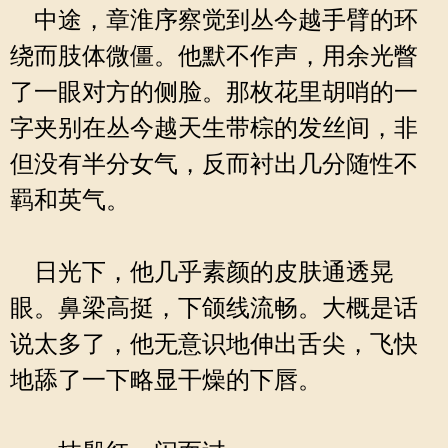
中途，章淮序察觉到丛今越手臂的环
绕而肢体微僵。他默不作声，用余光瞥
了一眼对方的侧脸。那枚花里胡哨的一
字夹别在丛今越天生带棕的发丝间，非
但没有半分女气，反而衬出几分随性不
羁和英气。
日光下，他几乎素颜的皮肤通透晃
眼。鼻梁高挺，下颌线流畅。大概是话
说太多了，他无意识地伸出舌尖，飞快
地舔了一下略显干燥的下唇。