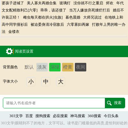
婆孩子进城了
美人寡夫再婚合集
玻璃灯
没你就不行之重启
烬欢
年代
文女配精致利己[六零]
乖乖，该还债了
当万人嫌放弃死缠烂打后
婚后不
许装正经！
雌虫每天都在拱火[虫族]
暮色晨婚
大师兄说过
在地铁上和
高中同学撞衫后
被迫委身清冷宿敌后
六零寡妇再嫁
打败年上男的唯一办
法
金缕衣
阅读页设置
默认
淡灰
深绿
橙黄
夜间
背景颜色
小
中
大
字体大小
303文学
百度
搜狗搜索
必应搜索
神马搜索
360搜索
今日头条
303文学|眼睛到不了的地方，文字可以。读书是门槛最低的高贵,是恰到好处的