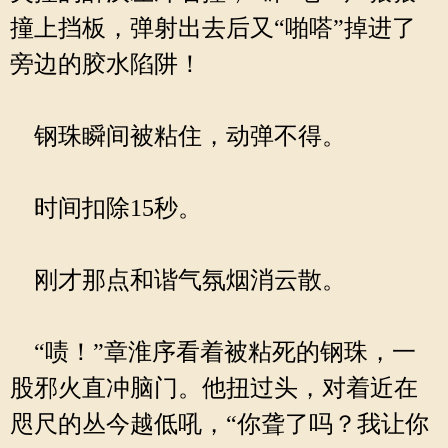
撞上挡板，弹射出去后又“啪嗒”掉进了
旁边的胶水陷阱！
钢珠瞬间被粘住，动弹不得。
时间扣除15秒。
刚才那点和谐气氛烟消云散。
“啧！”章淮序看着被粘死的钢珠，一
股邪火直冲脑门。他扭过头，对着近在
咫尺的丛今越低吼，“你聋了吗？我让你