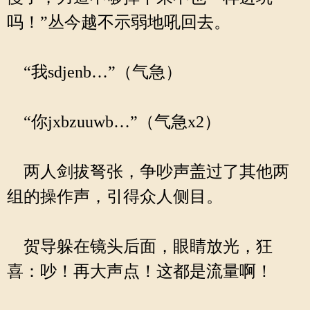
吗！”丛今越不示弱地吼回去。
“我sdjenb…”（气急）
“你jxbzuuwb…”（气急x2）
两人剑拔弩张，争吵声盖过了其他两
组的操作声，引得众人侧目。
贺导躲在镜头后面，眼睛放光，狂
喜：吵！再大声点！这都是流量啊！