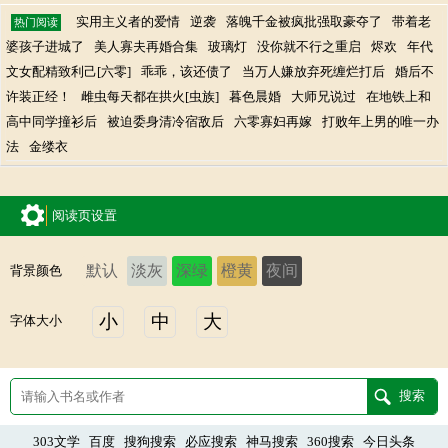
实用主义者的爱情
逆袭
落魄千金被疯批强取豪夺了
带着老
热门阅读
婆孩子进城了
美人寡夫再婚合集
玻璃灯
没你就不行之重启
烬欢
年代
文女配精致利己[六零]
乖乖，该还债了
当万人嫌放弃死缠烂打后
婚后不
许装正经！
雌虫每天都在拱火[虫族]
暮色晨婚
大师兄说过
在地铁上和
高中同学撞衫后
被迫委身清冷宿敌后
六零寡妇再嫁
打败年上男的唯一办
法
金缕衣
阅读页设置
默认
淡灰
深绿
橙黄
夜间
背景颜色
小
中
大
字体大小
303文学
百度
搜狗搜索
必应搜索
神马搜索
360搜索
今日头条