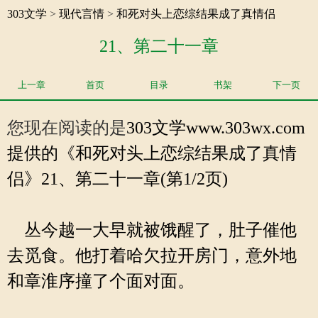
303文学
>
现代言情
>
和死对头上恋综结果成了真情侣
21、第二十一章
上一章
首页
目录
书架
下一页
您现在阅读的是
303文学
www.303wx.com
提供的《和死对头上恋综结果成了真情
侣》21、第二十一章(第1/2页)
丛今越一大早就被饿醒了，肚子催他
去觅食。他打着哈欠拉开房门，意外地
和章淮序撞了个面对面。