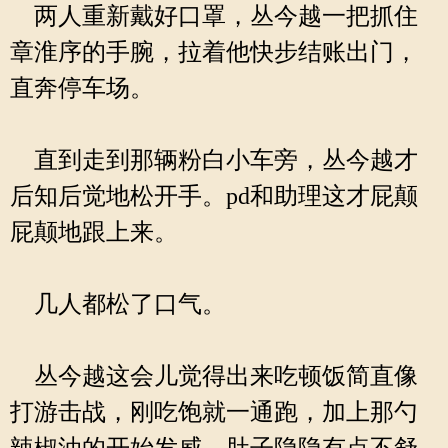
两人重新戴好口罩，丛今越一把抓住
章淮序的手腕，拉着他快步结账出门，
直奔停车场。
直到走到那辆粉白小车旁，丛今越才
后知后觉地松开手。pd和助理这才屁颠
屁颠地跟上来。
几人都松了口气。
丛今越这会儿觉得出来吃顿饭简直像
打游击战，刚吃饱就一通跑，加上那勺