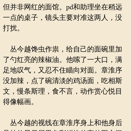
但并非网红的面馆。pd和助理坐在稍远
一点的桌子，镜头主要对准这两人，没
打扰。
丛今越馋虫作祟，给自己的面碗里加
了勺红亮的辣椒油。他嗦了一大口，满
足地叹气，又忍不住瞄向对面。章淮序
没加辣，点了碗清淡的鸡汤面，吃相斯
文，慢条斯理，食不言，动作赏心悦目
得像幅画。
丛今越的视线在章淮序身上和他身后