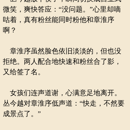
微笑，爽快答应：“没问题。”心里却嘀
咕着，真有粉丝能同时粉他和章淮序
啊？
章淮序虽然脸色依旧淡淡的，但也没
拒绝。两人配合地快速和粉丝合了影，
又给签了名。
女孩们连声道谢，心满意足地离开。
丛今越对章淮序低声道：“快走，不然要
成景点了。”