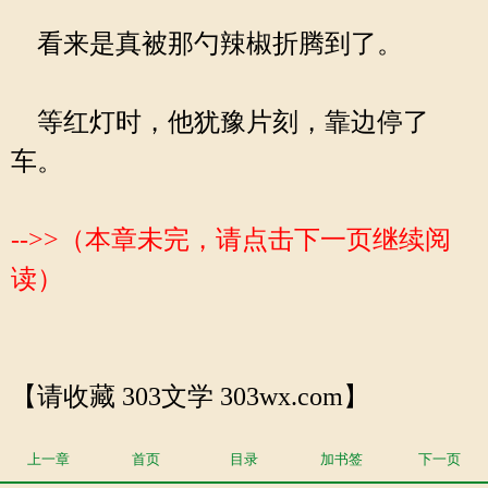
看来是真被那勺辣椒折腾到了。
等红灯时，他犹豫片刻，靠边停了
车。
-->>（本章未完，请点击下一页继续阅
读）
【请收藏 303文学 303wx.com】
上一章
首页
目录
加书签
下一页