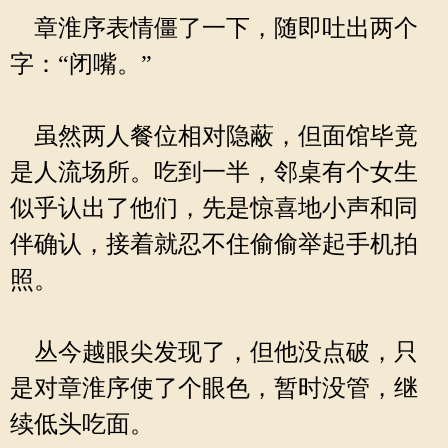
章淮序表情僵了一下，随即吐出两个
字：“闭嘴。”
虽然两人餐位相对隐蔽，但面馆毕竟
是人流场所。吃到一半，邻桌有个女生
似乎认出了他们，先是惊喜地小声和同
伴确认，接着就忍不住偷偷举起手机拍
照。
丛今越眼尖发现了，但他没点破，只
是对章淮序使了个眼色，暂时没管，继
续低头吃面。