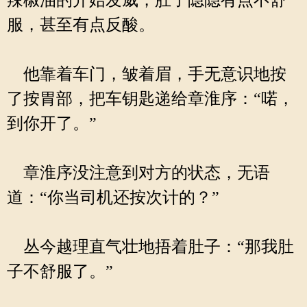
辣椒油的开始发威，肚子隐隐有点不舒
服，甚至有点反酸。
他靠着车门，皱着眉，手无意识地按
了按胃部，把车钥匙递给章淮序：“喏，
到你开了。”
章淮序没注意到对方的状态，无语
道：“你当司机还按次计的？”
丛今越理直气壮地捂着肚子：“那我肚
子不舒服了。”