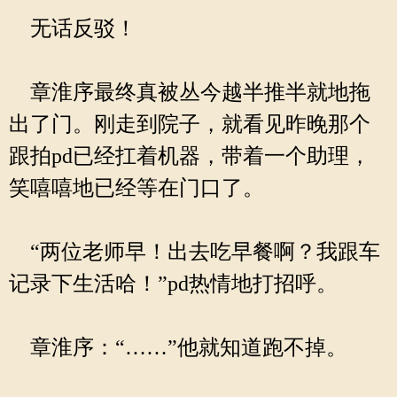
无话反驳！
章淮序最终真被丛今越半推半就地拖
出了门。刚走到院子，就看见昨晚那个
跟拍pd已经扛着机器，带着一个助理，
笑嘻嘻地已经等在门口了。
“两位老师早！出去吃早餐啊？我跟车
记录下生活哈！”pd热情地打招呼。
章淮序：“……”他就知道跑不掉。