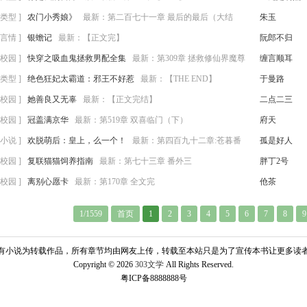
类型 ]
农门小秀娘》
最新：
第二百七十一章 最后的最后（大结
朱玉
言情 ]
银蟾记
最新：
【正文完】
阮郎不归
校园 ]
快穿之吸血鬼拯救男配全集
最新：
第309章 拯救修仙界魔尊
缠言顺耳
）
类型 ]
绝色狂妃太霸道：邪王不好惹
最新：
【THE END】
于曼路
校园 ]
她善良又无辜
最新：
【正文完结】
二点二三
校园 ]
冠盖满京华
最新：
第519章 双喜临门（下）
府天
小说 ]
欢脱萌后：皇上，么一个！
最新：
第四百九十二章:苍暮番
孤是好人
二）
校园 ]
复联猫猫饲养指南
最新：
第七十三章 番外三
胖丁2号
校园 ]
离别心愿卡
最新：
第170章 全文完
伧茶
1/1559
首页
1
2
3
4
5
6
7
8
9
有小说为转载作品，所有章节均由网友上传，转载至本站只是为了宣传本书让更多读
Copyright © 2026 
303文学
All Rights Reserved.
粤ICP备8888888号