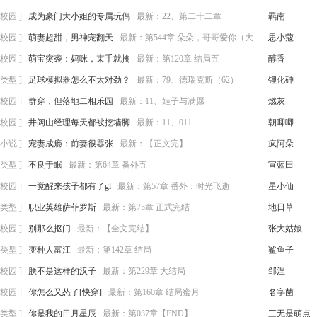
校园 ]
成为豪门大小姐的专属玩偶
最新：
22、第二十二章
羁南
校园 ]
萌妻超甜，男神宠翻天
最新：
第544章 朵朵，哥哥爱你（大
思小蔻
）
校园 ]
萌宝突袭：妈咪，束手就擒
最新：
第120章 结局五
醇香
类型 ]
足球模拟器怎么不太对劲？
最新：
79、德瑞克斯（62）
锂化砷
校园 ]
群穿，但落地二相乐园
最新：
11、姬子与满愿
燃灰
校园 ]
井闼山经理每天都被挖墙脚
最新：
11、011
朝唧唧
小说 ]
宠妻成瘾：前妻很嚣张
最新：
【正文完】
疯阿朵
类型 ]
不良于眠
最新：
第64章 番外五
宣蓝田
校园 ]
一觉醒来孩子都有了gl
最新：
第57章 番外：时光飞逝
星小仙
类型 ]
职业英雄萨菲罗斯
最新：
第75章 正式完结
地日草
校园 ]
别那么抠门
最新：
【全文完结】
张大姑娘
类型 ]
变种人富江
最新：
第142章 结局
鲨鱼子
校园 ]
朕不是这样的汉子
最新：
第229章 大结局
邹涅
校园 ]
你怎么又怂了[快穿]
最新：
第160章 结局蜜月
名字菌
类型 ]
你是我的日月星辰
最新：
第037章【END】
三无是萌点