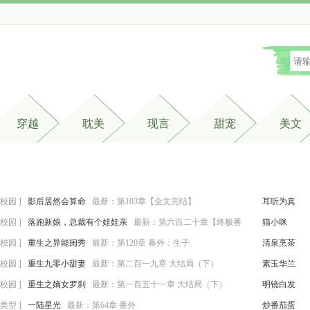
穿越
耽美
现言
甜宠
美文
校园 ]
影后居然会算命
最新：
第103章【全文完结】
耳听为真
校园 ]
落跑新娘，总裁有个娃娃亲
最新：
第六百二十章【终极番
猫小咪
】
校园 ]
重生之异能闺秀
最新：
第120章 番外：生子
清泉烹茶
校园 ]
重生九零小甜妻
最新：
第二百一九章 大结局（下）
素玉华兰
校园 ]
重生之嫡女罗刹
最新：
第一百五十一章 大结局（下）
明镜白发
类型 ]
一陆星光
最新：
第64章 番外
炒番茄蛋