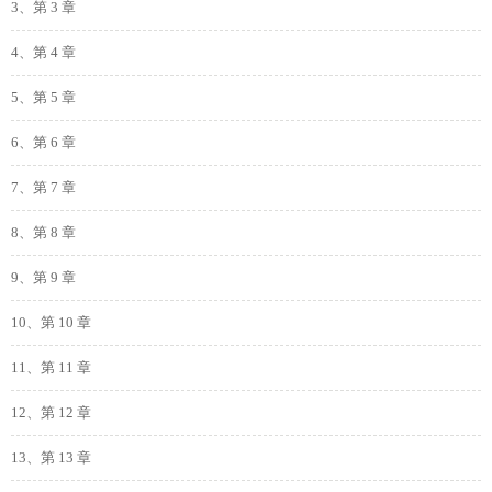
3、第 3 章
4、第 4 章
5、第 5 章
6、第 6 章
7、第 7 章
8、第 8 章
9、第 9 章
10、第 10 章
11、第 11 章
12、第 12 章
13、第 13 章