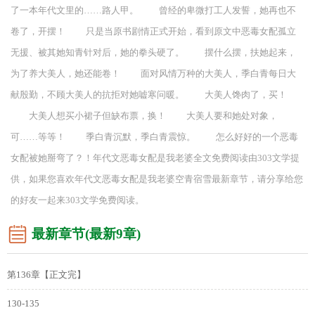
了一本年代文里的……路人甲。 曾经的卑微打工人发誓，她再也不
卷了，开摆！ 只是当原书剧情正式开始，看到原文中恶毒女配孤立
无援、被其她知青针对后，她的拳头硬了。 摆什么摆，扶她起来，
为了养大美人，她还能卷！ 面对风情万种的大美人，季白青每日大
献殷勤，不顾大美人的抗拒对她嘘寒问暖。 大美人馋肉了，买！
大美人想买小裙子但缺布票，换！ 大美人要和她处对象，
可……等等！ 季白青沉默，季白青震惊。 怎么好好的一个恶毒
女配被她掰弯了？！年代文恶毒女配是我老婆全文免费阅读由303文学提
供，如果您喜欢年代文恶毒女配是我老婆空青宿雪最新章节，请分享给您
的好友一起来303文学免费阅读。
最新章节(最新9章)
第136章【正文完】
130-135