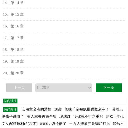
14、第 14 章
15、第 15 章
16、第 16 章
17、第 17 章
18、第 18 章
19、第 19 章
20、第 20 章
上一页
下一页
站内强推
实用主义者的爱情
逆袭
落魄千金被疯批强取豪夺了
带着老
热门阅读
婆孩子进城了
美人寡夫再婚合集
玻璃灯
没你就不行之重启
烬欢
年代
文女配精致利己[六零]
乖乖，该还债了
当万人嫌放弃死缠烂打后
婚后不