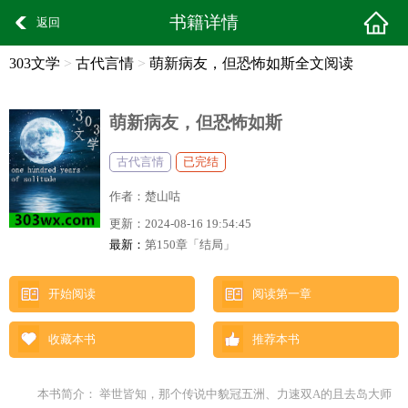
书籍详情
返回
303文学
>
古代言情
>
萌新病友，但恐怖如斯全文阅读
萌新病友，但恐怖如斯
古代言情
已完结
作者：
楚山咕
更新：
2024-08-16 19:54:45
最新：
第150章「结局」
开始阅读
阅读第一章
收藏本书
推荐本书
本书简介： 举世皆知，那个传说中貌冠五洲、力速双A的且去岛大师