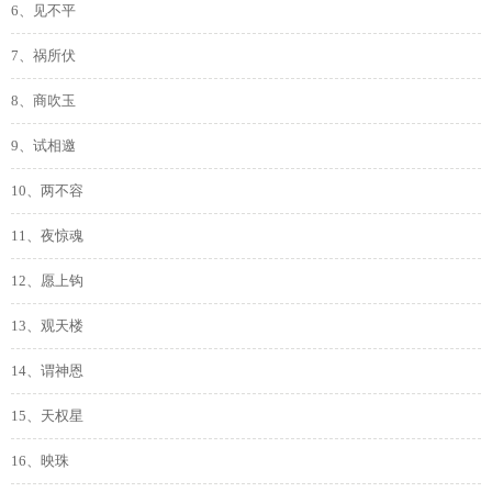
6、见不平
7、祸所伏
8、商吹玉
9、试相邀
10、两不容
11、夜惊魂
12、愿上钩
13、观天楼
14、谓神恩
15、天权星
16、映珠