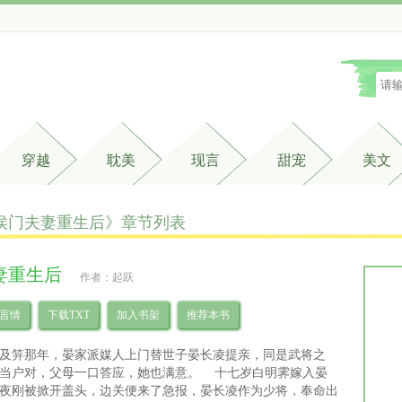
穿越
耽美
现言
甜宠
美文
侯门夫妻重生后》章节列表 
妻重生后
作者：起跃
言情
下载TXT
加入书架
推荐本书
及笄那年，晏家派媒人上门替世子晏长凌提亲，同是武将之
当户对，父母一口答应，她也满意。 十七岁白明霁嫁入晏
夜刚被掀开盖头，边关便来了急报，晏长凌作为少将，奉命出