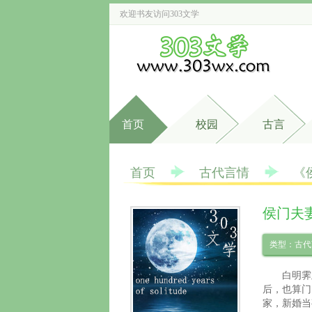
欢迎书友访问
303文学
首页
校园
古言
首页
古代言情
《
侯门夫
类型：古代
白明霁
后，也算门
家，新婚当