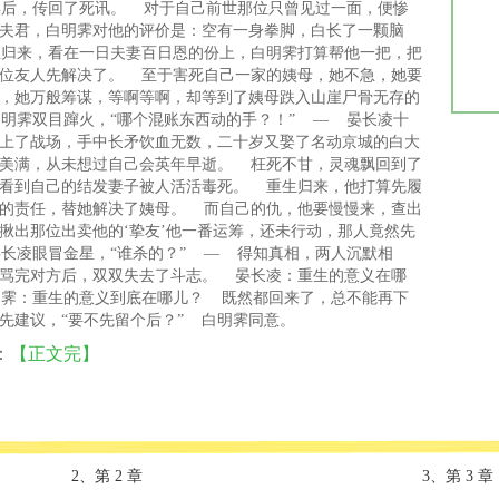
后，传回了死讯。 对于自己前世那位只曾见过一面，便惨
夫君，白明霁对他的评价是：空有一身拳脚，白长了一颗脑
归来，看在一日夫妻百日恩的份上，白明霁打算帮他一把，把
位友人先解决了。 至于害死自己一家的姨母，她不急，她要
，她万般筹谋，等啊等啊，却等到了姨母跌入山崖尸骨无存的
明霁双目蹿火，“哪个混账东西动的手？！” — 晏长凌十
上了战场，手中长矛饮血无数，二十岁又娶了名动京城的白大
美满，从未想过自己会英年早逝。 枉死不甘，灵魂飘回到了
看到自己的结发妻子被人活活毒死。 重生归来，他打算先履
的责任，替她解决了姨母。 而自己的仇，他要慢慢来，查出
揪出那位出卖他的‘挚友’他一番运筹，还未行动，那人竟然先
长凌眼冒金星，“谁杀的？” — 得知真相，两人沉默相
骂完对方后，双双失去了斗志。 晏长凌：重生的意义在哪
霁：重生的意义到底在哪儿？ 既然都回来了，总不能再下
先建议，“要不先留个后？” 白明霁同意。
：
【正文完】
2、第 2 章
3、第 3 章