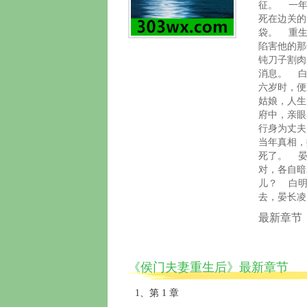
征。 一年
死在边关的
袋。 重生
陷害他的那
钝刀子割肉
消息。 白
六岁时，便
姑娘，人生
府中，亲眼
行身为丈夫
当年真相，
死了。 晏
对，各自暗
儿？ 白明
去，晏长凌
最新章节
《侯门夫妻重生后》最新章节
1、第 1 章