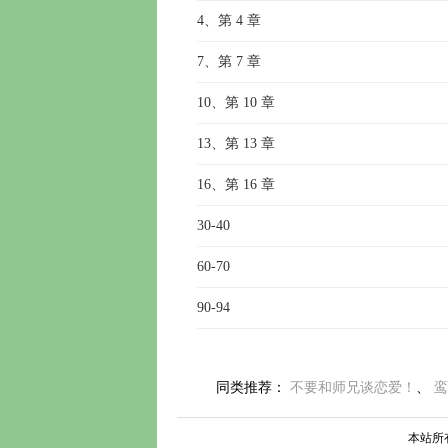
4、第 4 章
7、第 7 章
10、第 10 章
13、第 13 章
16、第 16 章
30-40
60-70
90-94
同类推荐： 
不要和师兄谈恋爱！
、 
鸾
本站所