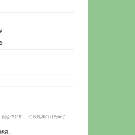
 章
 章
，但恐怖如斯
、 
红玫瑰和白月光he了
、 
者欣赏。