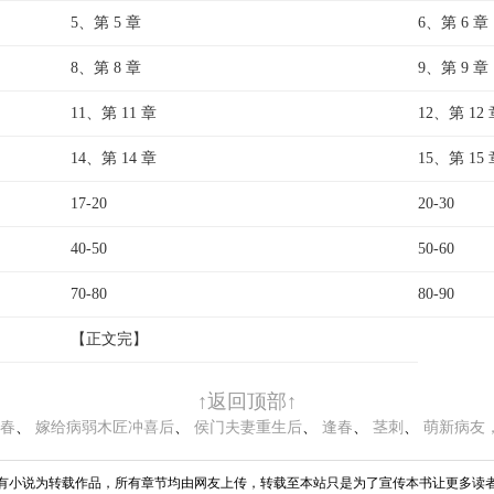
5、第 5 章
6、第 6 章
8、第 8 章
9、第 9 章
11、第 11 章
12、第 12
14、第 14 章
15、第 15
17-20
20-30
40-50
50-60
70-80
80-90
【正文完】
↑返回顶部↑
春
、 
嫁给病弱木匠冲喜后
、 
侯门夫妻重生后
、 
逢春
、 
茎刺
、 
萌新病友
有小说为转载作品，所有章节均由网友上传，转载至本站只是为了宣传本书让更多读