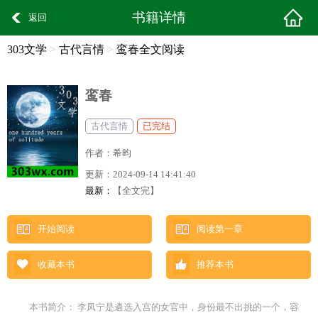
书籍详情
返回
303文学
>
古代言情
>
鸾春全文阅读
鸾春
古代言情
已完结
作者：
希昀
更新：
2024-09-14 14:41:40
最新：
【全文完】
开始阅读
阅读第一章
收藏本书
推荐本书
本书简介： 李凤宁是遴选入宫的女官中，身份最不出挑的一个，容