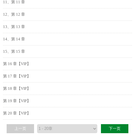
11、第 11 章
12、第 12 章
13、第 13 章
14、第 14 章
15、第 15 章
第 16 章【VIP】
第 17 章【VIP】
第 18 章【VIP】
第 19 章【VIP】
第 20 章【VIP】
上一页
下一页