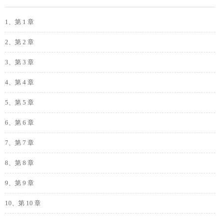
1、第 1 章
2、第 2 章
3、第 3 章
4、第 4 章
5、第 5 章
6、第 6 章
7、第 7 章
8、第 8 章
9、第 9 章
10、第 10 章