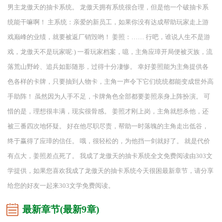
男主龙傲天的抽卡系统。 龙傲天拥有系统很合理，但是他一个破抽卡系
统能干嘛啊！ 主系统：亲爱的新员工，如果你没有达成帮助玩家走上游
戏巅峰的业绩，就要被返厂销毁哟！ 姜照：…… 行吧，谁说人生不是游
戏，龙傲天不是玩家呢:) 一看玩家档案，噫，主角应璋开局便被灭族，流
落荒山野岭、追兵如影随形，过得十分凄惨。 幸好姜照能为主角提供各
色各样的卡牌，只要抽到人物卡，主角一声令下它们统统都能变成世外高
手助阵！ 虽然因为人手不足，卡牌角色全部都要姜照亲身上阵扮演。 可
惜的是，理想很丰满，现实很骨感。 姜照才刚上岗，主角就想杀他，还
被三番四次地怀疑。 好在他尽职尽责，帮助一时落魄的主角走出低谷，
终于赢得了应璋的信任。 哦，很轻松的，为他挡一剑就好了。 就是代价
有点大，姜照差点死了。 我成了龙傲天的抽卡系统全文免费阅读由303文
学提供，如果您喜欢我成了龙傲天的抽卡系统今天很困最新章节，请分享
给您的好友一起来303文学免费阅读。
最新章节(最新9章)