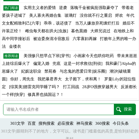
实用主义者的爱情
逆袭
落魄千金被疯批强取豪夺了
带着老
热门阅读
婆孩子进城了
美人寡夫再婚合集
玻璃灯
没你就不行之重启
烬欢
年代
文女配精致利己[六零]
乖乖，该还债了
当万人嫌放弃死缠烂打后
婚后不
许装正经！
雌虫每天都在拱火[虫族]
暮色晨婚
大师兄说过
在地铁上和
高中同学撞衫后
被迫委身清冷宿敌后
六零寡妇再嫁
打败年上男的唯一办
法
金缕衣
美强惨只想早点下班[穿书]
小画家今天也哄你吃药
带未来崽崽
推荐阅读
上娃综后爆火了
偏宠入婚
兜底
这是一封求救信[刑侦]
我和豪门Alpha的
崽爆火了
妃嫔这职业
禁苑春
与忠鬼的恩爱日常[娱乐圈]
潮汐[破镜重
圆]
你好，周先生
我把暴君养大
太子殿下，求和离！
罗曼Lily的冠位指
定
[综英美]德雷克同学睡了吗？
打工回战
28岁O强撩穿越男大
反派都长
一个样[快穿]
修真界也搞国运？！
303文学
百度
搜狗搜索
必应搜索
神马搜索
360搜索
今日头条
303文学|眼睛到不了的地方，文字可以。读书是门槛最低的高贵,是恰到好处的