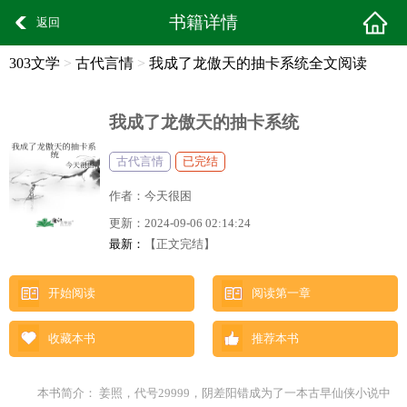
书籍详情
返回
303文学
>
古代言情
>
我成了龙傲天的抽卡系统全文阅读
我成了龙傲天的抽卡系统
古代言情
已完结
作者：
今天很困
更新：
2024-09-06 02:14:24
最新：
【正文完结】
开始阅读
阅读第一章
收藏本书
推荐本书
本书简介： 姜照，代号29999，阴差阳错成为了一本古早仙侠小说中